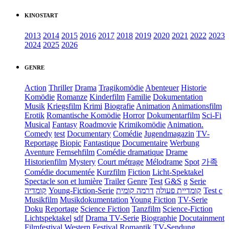
KINOSTART
2013
2014
2015
2016
2017
2018
2019
2020
2021
2022
2023
2024
2025
2026
GENRE
Action
Thriller
Drama
Tragikomödie
Abenteuer
Historie
Komödie
Romanze
Kinderfilm
Familie
Dokumentation
Musik
Kriegsfilm
Krimi
Biografie
Animation
Animationsfilm
Erotik
Romantische Komödie
Horror
Dokumentarfilm
Sci-Fi
Musical
Fantasy
Roadmovie
Krimikomödie
Animation.
Comedy
test
Documentary
Comédie
Jugendmagazin
TV-
Reportage
Biopic
Fantastique
Documentaire
Werbung
Aventure
Fernsehfilm
Comédie dramatique
Drame
Historienfilm
Mystery
Court métrage
Mélodrame
Spot
가족
Comédie documentée
Kurzfilm
Fiction
Licht-Spektakel
Spectacle son et lumière
Trailer
Genre
Test
G&S
g
Serie
קומדיה
Young-Fiction-Serie
דרמה קומית
קומדיית פעולה
Test c
Musikfilm
Musikdokumentation
Young Fiction
TV-Serie
Doku
Reportage
Science Fiction
Tanzfilm
Science-Fiction
Lichtspektakel
sdf
Drama TV-Serie
Biographie
Docutainment
Filmfestival
Western
Festival
Romantik
TV-Sendung