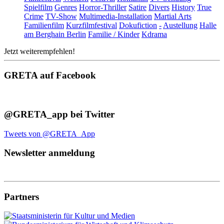
Spielfilm
Genres
Horror-Thriller
Satire
Divers
History
True
Crime
TV-Show
Multimedia-Installation
Martial Arts
Familienfilm
Kurzfilmfestival
Dokufiction
-
Austellung
Halle
am Berghain Berlin
Familie / Kinder
Kdrama
Jetzt weiterempfehlen!
GRETA auf Facebook
@GRETA_app bei Twitter
Tweets von @GRETA_App
Newsletter anmeldung
Partners