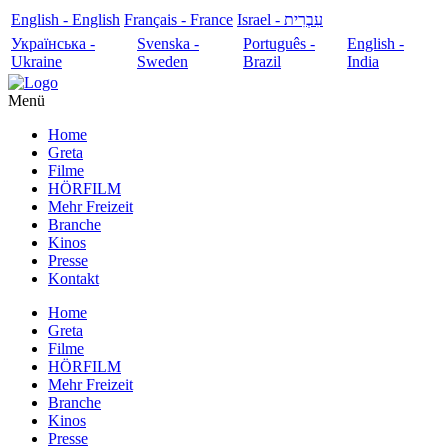
English - English
Français - France
עִבְרִית - Israel
Українська -
Svenska -
Português -
English -
Ukraine
Sweden
Brazil
India
Menü
Home
Greta
Filme
HÖRFILM
Mehr Freizeit
Branche
Kinos
Presse
Kontakt
Home
Greta
Filme
HÖRFILM
Mehr Freizeit
Branche
Kinos
Presse