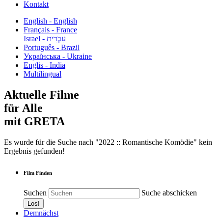
Kontakt
English - English
Français - France
עִבְרִית - Israel
Português - Brazil
Українська - Ukraine
Englis - India
Multilingual
Aktuelle Filme
für Alle
mit GRETA
Es wurde für die Suche nach "2022 :: Romantische Komödie" kein
Ergebnis gefunden!
Film Finden
Suchen
Suche abschicken
Demnächst