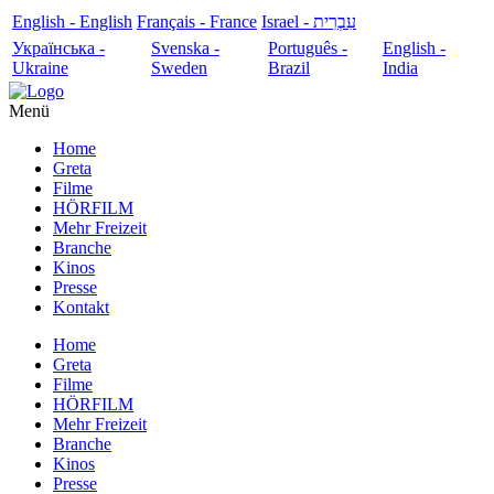
English - English
Français - France
עִבְרִית - Israel
Українська -
Svenska -
Português -
English -
Ukraine
Sweden
Brazil
India
Menü
Home
Greta
Filme
HÖRFILM
Mehr Freizeit
Branche
Kinos
Presse
Kontakt
Home
Greta
Filme
HÖRFILM
Mehr Freizeit
Branche
Kinos
Presse