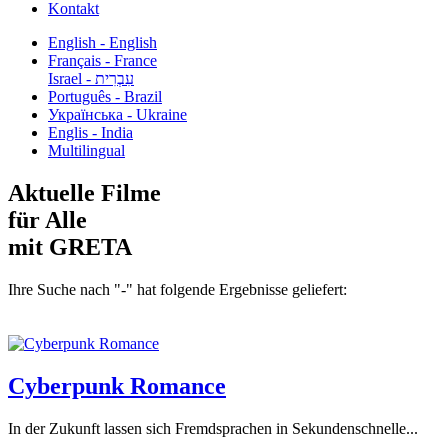
Kontakt
English - English
Français - France
עִבְרִית - Israel
Português - Brazil
Українська - Ukraine
Englis - India
Multilingual
Aktuelle Filme
für Alle
mit GRETA
Ihre Suche nach "-" hat folgende Ergebnisse geliefert:
Cyberpunk Romance
In der Zukunft lassen sich Fremdsprachen in Sekundenschnelle...