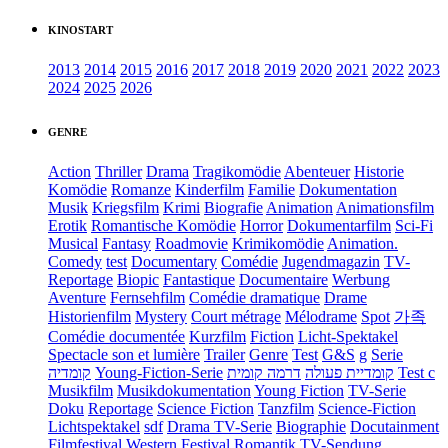
KINOSTART
2013
2014
2015
2016
2017
2018
2019
2020
2021
2022
2023
2024
2025
2026
GENRE
Action
Thriller
Drama
Tragikomödie
Abenteuer
Historie
Komödie
Romanze
Kinderfilm
Familie
Dokumentation
Musik
Kriegsfilm
Krimi
Biografie
Animation
Animationsfilm
Erotik
Romantische Komödie
Horror
Dokumentarfilm
Sci-Fi
Musical
Fantasy
Roadmovie
Krimikomödie
Animation.
Comedy
test
Documentary
Comédie
Jugendmagazin
TV-
Reportage
Biopic
Fantastique
Documentaire
Werbung
Aventure
Fernsehfilm
Comédie dramatique
Drame
Historienfilm
Mystery
Court métrage
Mélodrame
Spot
가족
Comédie documentée
Kurzfilm
Fiction
Licht-Spektakel
Spectacle son et lumière
Trailer
Genre
Test
G&S
g
Serie
קומדיה
Young-Fiction-Serie
דרמה קומית
קומדיית פעולה
Test c
Musikfilm
Musikdokumentation
Young Fiction
TV-Serie
Doku
Reportage
Science Fiction
Tanzfilm
Science-Fiction
Lichtspektakel
sdf
Drama TV-Serie
Biographie
Docutainment
Filmfestival
Western
Festival
Romantik
TV-Sendung