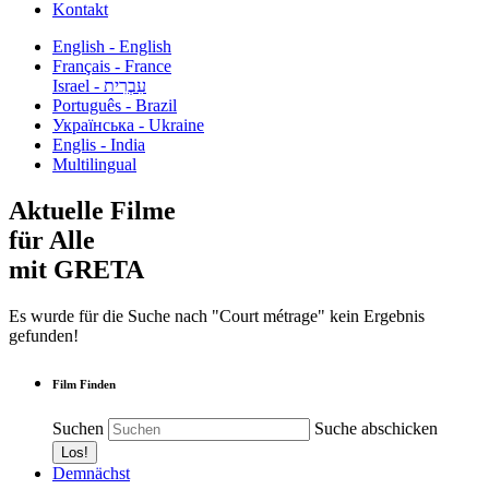
Kontakt
English - English
Français - France
עִבְרִית - Israel
Português - Brazil
Українська - Ukraine
Englis - India
Multilingual
Aktuelle Filme
für Alle
mit GRETA
Es wurde für die Suche nach "Court métrage" kein Ergebnis
gefunden!
Film Finden
Suchen
Suche abschicken
Demnächst