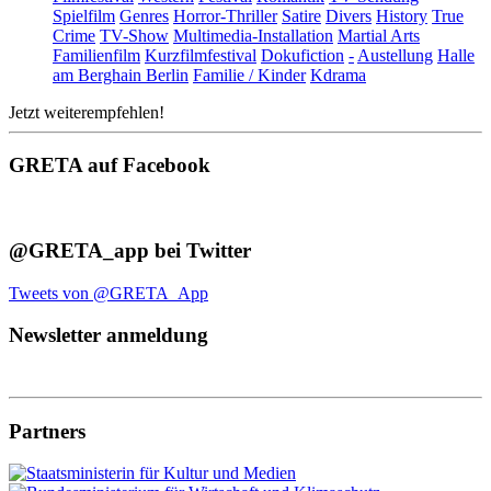
Spielfilm
Genres
Horror-Thriller
Satire
Divers
History
True
Crime
TV-Show
Multimedia-Installation
Martial Arts
Familienfilm
Kurzfilmfestival
Dokufiction
-
Austellung
Halle
am Berghain Berlin
Familie / Kinder
Kdrama
Jetzt weiterempfehlen!
GRETA auf Facebook
@GRETA_app bei Twitter
Tweets von @GRETA_App
Newsletter anmeldung
Partners