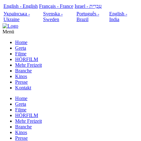
English - English
Français - France
עִבְרִית - Israel
Українська -
Svenska -
Português -
English -
Ukraine
Sweden
Brazil
India
Menü
Home
Greta
Filme
HÖRFILM
Mehr Freizeit
Branche
Kinos
Presse
Kontakt
Home
Greta
Filme
HÖRFILM
Mehr Freizeit
Branche
Kinos
Presse