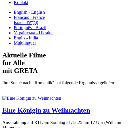
Kontakt
English - English
Français - France
עִבְרִית - Israel
Português - Brazil
Українська - Ukraine
Englis - India
Multilingual
Aktuelle Filme
für Alle
mit GRETA
Ihre Suche nach "Romantik" hat folgende Ergebnisse geliefert:
Eine Königin zu Weihnachten
Ausstrahlung auf RTL am Sonntag 21.12.25 um 17 Uhr (Wdh. am
Mittwoch...