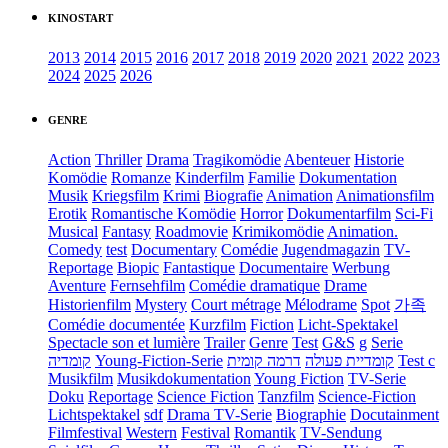
KINOSTART
2013
2014
2015
2016
2017
2018
2019
2020
2021
2022
2023
2024
2025
2026
GENRE
Action
Thriller
Drama
Tragikomödie
Abenteuer
Historie
Komödie
Romanze
Kinderfilm
Familie
Dokumentation
Musik
Kriegsfilm
Krimi
Biografie
Animation
Animationsfilm
Erotik
Romantische Komödie
Horror
Dokumentarfilm
Sci-Fi
Musical
Fantasy
Roadmovie
Krimikomödie
Animation.
Comedy
test
Documentary
Comédie
Jugendmagazin
TV-
Reportage
Biopic
Fantastique
Documentaire
Werbung
Aventure
Fernsehfilm
Comédie dramatique
Drame
Historienfilm
Mystery
Court métrage
Mélodrame
Spot
가족
Comédie documentée
Kurzfilm
Fiction
Licht-Spektakel
Spectacle son et lumière
Trailer
Genre
Test
G&S
g
Serie
קומדיה
Young-Fiction-Serie
דרמה קומית
קומדיית פעולה
Test c
Musikfilm
Musikdokumentation
Young Fiction
TV-Serie
Doku
Reportage
Science Fiction
Tanzfilm
Science-Fiction
Lichtspektakel
sdf
Drama TV-Serie
Biographie
Docutainment
Filmfestival
Western
Festival
Romantik
TV-Sendung