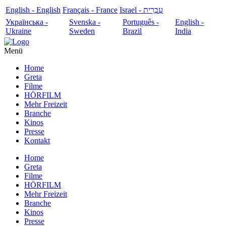
English - English
Français - France
עִבְרִית - Israel
Українська -
Svenska -
Português -
English -
Ukraine
Sweden
Brazil
India
Menü
Home
Greta
Filme
HÖRFILM
Mehr Freizeit
Branche
Kinos
Presse
Kontakt
Home
Greta
Filme
HÖRFILM
Mehr Freizeit
Branche
Kinos
Presse