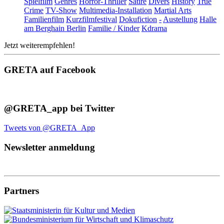
Spielfilm
Genres
Horror-Thriller
Satire
Divers
History
True
Crime
TV-Show
Multimedia-Installation
Martial Arts
Familienfilm
Kurzfilmfestival
Dokufiction
-
Austellung
Halle
am Berghain Berlin
Familie / Kinder
Kdrama
Jetzt weiterempfehlen!
GRETA auf Facebook
@GRETA_app bei Twitter
Tweets von @GRETA_App
Newsletter anmeldung
Partners