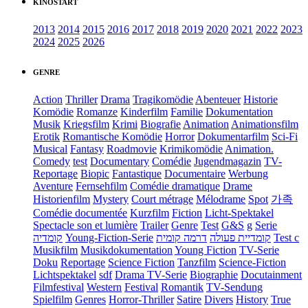
KINOSTART
2013
2014
2015
2016
2017
2018
2019
2020
2021
2022
2023
2024
2025
2026
GENRE
Action
Thriller
Drama
Tragikomödie
Abenteuer
Historie
Komödie
Romanze
Kinderfilm
Familie
Dokumentation
Musik
Kriegsfilm
Krimi
Biografie
Animation
Animationsfilm
Erotik
Romantische Komödie
Horror
Dokumentarfilm
Sci-Fi
Musical
Fantasy
Roadmovie
Krimikomödie
Animation.
Comedy
test
Documentary
Comédie
Jugendmagazin
TV-
Reportage
Biopic
Fantastique
Documentaire
Werbung
Aventure
Fernsehfilm
Comédie dramatique
Drame
Historienfilm
Mystery
Court métrage
Mélodrame
Spot
가족
Comédie documentée
Kurzfilm
Fiction
Licht-Spektakel
Spectacle son et lumière
Trailer
Genre
Test
G&S
g
Serie
קומדיה
Young-Fiction-Serie
דרמה קומית
קומדיית פעולה
Test c
Musikfilm
Musikdokumentation
Young Fiction
TV-Serie
Doku
Reportage
Science Fiction
Tanzfilm
Science-Fiction
Lichtspektakel
sdf
Drama TV-Serie
Biographie
Docutainment
Filmfestival
Western
Festival
Romantik
TV-Sendung
Spielfilm
Genres
Horror-Thriller
Satire
Divers
History
True