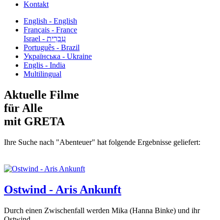
Kontakt
English - English
Français - France
עִבְרִית - Israel
Português - Brazil
Українська - Ukraine
Englis - India
Multilingual
Aktuelle Filme
für Alle
mit GRETA
Ihre Suche nach "Abenteuer" hat folgende Ergebnisse geliefert:
Ostwind - Aris Ankunft
Durch einen Zwischenfall werden Mika (Hanna Binke) und ihr
Ostwind...