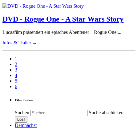
DVD - Rogue One - A Star Wars Story
Lucasfilm präsentiert ein episches Abenteuer – Rogue One:...
Infos & Trailer →
1
2
3
4
5
6
Film Finden
Suchen
Suche abschicken
Demnächst