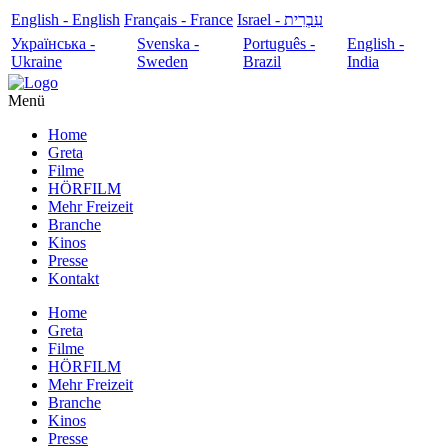
English - English
Français - France
עִבְרִית - Israel
Українська -
Svenska -
Português -
English -
Ukraine
Sweden
Brazil
India
Menü
Home
Greta
Filme
HÖRFILM
Mehr Freizeit
Branche
Kinos
Presse
Kontakt
Home
Greta
Filme
HÖRFILM
Mehr Freizeit
Branche
Kinos
Presse