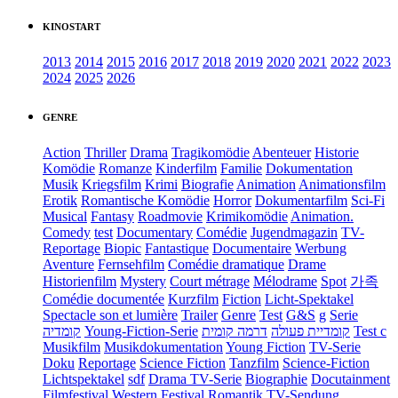
KINOSTART
2013
2014
2015
2016
2017
2018
2019
2020
2021
2022
2023
2024
2025
2026
GENRE
Action
Thriller
Drama
Tragikomödie
Abenteuer
Historie
Komödie
Romanze
Kinderfilm
Familie
Dokumentation
Musik
Kriegsfilm
Krimi
Biografie
Animation
Animationsfilm
Erotik
Romantische Komödie
Horror
Dokumentarfilm
Sci-Fi
Musical
Fantasy
Roadmovie
Krimikomödie
Animation.
Comedy
test
Documentary
Comédie
Jugendmagazin
TV-
Reportage
Biopic
Fantastique
Documentaire
Werbung
Aventure
Fernsehfilm
Comédie dramatique
Drame
Historienfilm
Mystery
Court métrage
Mélodrame
Spot
가족
Comédie documentée
Kurzfilm
Fiction
Licht-Spektakel
Spectacle son et lumière
Trailer
Genre
Test
G&S
g
Serie
קומדיה
Young-Fiction-Serie
דרמה קומית
קומדיית פעולה
Test c
Musikfilm
Musikdokumentation
Young Fiction
TV-Serie
Doku
Reportage
Science Fiction
Tanzfilm
Science-Fiction
Lichtspektakel
sdf
Drama TV-Serie
Biographie
Docutainment
Filmfestival
Western
Festival
Romantik
TV-Sendung