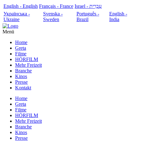
English - English
Français - France
עִבְרִית - Israel
Українська -
Svenska -
Português -
English -
Ukraine
Sweden
Brazil
India
Menü
Home
Greta
Filme
HÖRFILM
Mehr Freizeit
Branche
Kinos
Presse
Kontakt
Home
Greta
Filme
HÖRFILM
Mehr Freizeit
Branche
Kinos
Presse