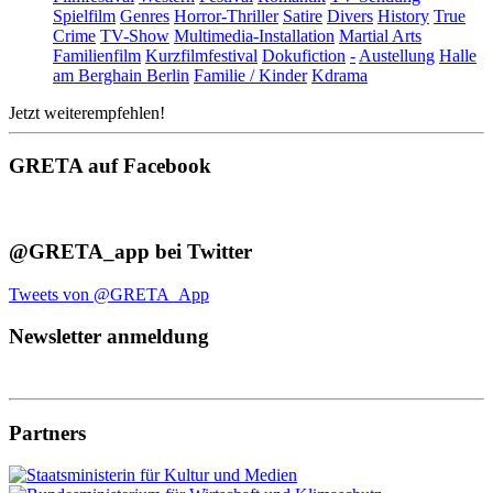
Spielfilm
Genres
Horror-Thriller
Satire
Divers
History
True
Crime
TV-Show
Multimedia-Installation
Martial Arts
Familienfilm
Kurzfilmfestival
Dokufiction
-
Austellung
Halle
am Berghain Berlin
Familie / Kinder
Kdrama
Jetzt weiterempfehlen!
GRETA auf Facebook
@GRETA_app bei Twitter
Tweets von @GRETA_App
Newsletter anmeldung
Partners