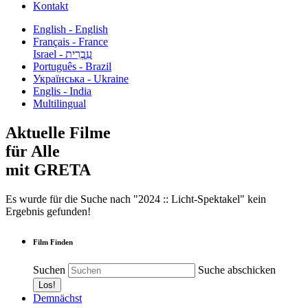
Kontakt
English - English
Français - France
עִבְרִית - Israel
Português - Brazil
Українська - Ukraine
Englis - India
Multilingual
Aktuelle Filme
für Alle
mit GRETA
Es wurde für die Suche nach "2024 :: Licht-Spektakel" kein
Ergebnis gefunden!
Film Finden
Suchen
Suche abschicken
Demnächst