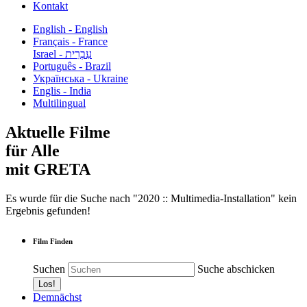
Kontakt
English - English
Français - France
עִבְרִית - Israel
Português - Brazil
Українська - Ukraine
Englis - India
Multilingual
Aktuelle Filme
für Alle
mit GRETA
Es wurde für die Suche nach "2020 :: Multimedia-Installation" kein
Ergebnis gefunden!
Film Finden
Suchen
Suche abschicken
Demnächst