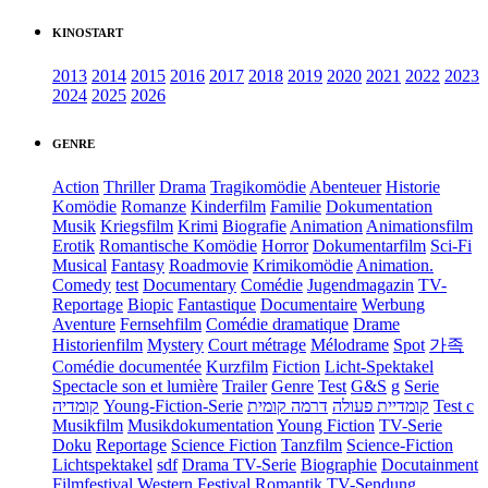
KINOSTART
2013
2014
2015
2016
2017
2018
2019
2020
2021
2022
2023
2024
2025
2026
GENRE
Action
Thriller
Drama
Tragikomödie
Abenteuer
Historie
Komödie
Romanze
Kinderfilm
Familie
Dokumentation
Musik
Kriegsfilm
Krimi
Biografie
Animation
Animationsfilm
Erotik
Romantische Komödie
Horror
Dokumentarfilm
Sci-Fi
Musical
Fantasy
Roadmovie
Krimikomödie
Animation.
Comedy
test
Documentary
Comédie
Jugendmagazin
TV-
Reportage
Biopic
Fantastique
Documentaire
Werbung
Aventure
Fernsehfilm
Comédie dramatique
Drame
Historienfilm
Mystery
Court métrage
Mélodrame
Spot
가족
Comédie documentée
Kurzfilm
Fiction
Licht-Spektakel
Spectacle son et lumière
Trailer
Genre
Test
G&S
g
Serie
קומדיה
Young-Fiction-Serie
דרמה קומית
קומדיית פעולה
Test c
Musikfilm
Musikdokumentation
Young Fiction
TV-Serie
Doku
Reportage
Science Fiction
Tanzfilm
Science-Fiction
Lichtspektakel
sdf
Drama TV-Serie
Biographie
Docutainment
Filmfestival
Western
Festival
Romantik
TV-Sendung