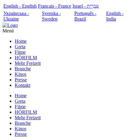
English - English
Français - France
עִבְרִית - Israel
Українська -
Svenska -
Português -
English -
Ukraine
Sweden
Brazil
India
Menü
Home
Greta
Filme
HÖRFILM
Mehr Freizeit
Branche
Kinos
Presse
Kontakt
Home
Greta
Filme
HÖRFILM
Mehr Freizeit
Branche
Kinos
Presse