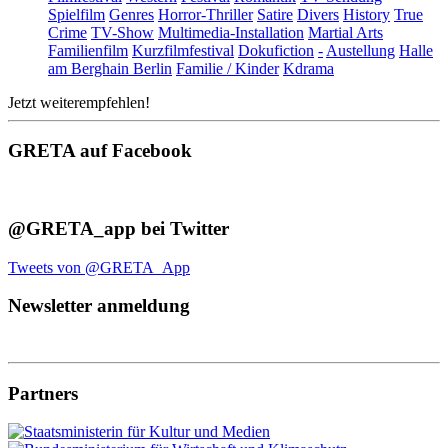
Spielfilm
Genres
Horror-Thriller
Satire
Divers
History
True
Crime
TV-Show
Multimedia-Installation
Martial Arts
Familienfilm
Kurzfilmfestival
Dokufiction
-
Austellung
Halle
am Berghain Berlin
Familie / Kinder
Kdrama
Jetzt weiterempfehlen!
GRETA auf Facebook
@GRETA_app bei Twitter
Tweets von @GRETA_App
Newsletter anmeldung
Partners