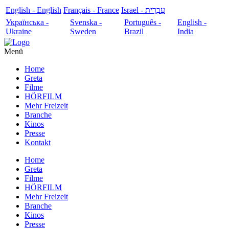
English - English
Français - France
עִבְרִית - Israel
Українська -
Svenska -
Português -
English -
Ukraine
Sweden
Brazil
India
Menü
Home
Greta
Filme
HÖRFILM
Mehr Freizeit
Branche
Kinos
Presse
Kontakt
Home
Greta
Filme
HÖRFILM
Mehr Freizeit
Branche
Kinos
Presse