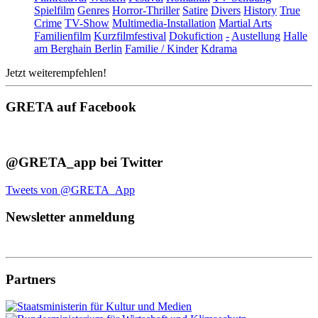
Spielfilm
Genres
Horror-Thriller
Satire
Divers
History
True
Crime
TV-Show
Multimedia-Installation
Martial Arts
Familienfilm
Kurzfilmfestival
Dokufiction
-
Austellung
Halle
am Berghain Berlin
Familie / Kinder
Kdrama
Jetzt weiterempfehlen!
GRETA auf Facebook
@GRETA_app bei Twitter
Tweets von @GRETA_App
Newsletter anmeldung
Partners