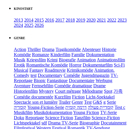
KINOSTART
2013
2014
2015
2016
2017
2018
2019
2020
2021
2022
2023
2024
2025
2026
GENRE
Action
Thriller
Drama
Tragikomödie
Abenteuer
Historie
Komödie
Romanze
Kinderfilm
Familie
Dokumentation
Musik
Kriegsfilm
Krimi
Biografie
Animation
Animationsfilm
Erotik
Romantische Komödie
Horror
Dokumentarfilm
Sci-Fi
Musical
Fantasy
Roadmovie
Krimikomödie
Animation.
Comedy
test
Documentary
Comédie
Jugendmagazin
TV-
Reportage
Biopic
Fantastique
Documentaire
Werbung
Aventure
Fernsehfilm
Comédie dramatique
Drame
Historienfilm
Mystery
Court métrage
Mélodrame
Spot
가족
Comédie documentée
Kurzfilm
Fiction
Licht-Spektakel
Spectacle son et lumière
Trailer
Genre
Test
G&S
g
Serie
קומדיה
Young-Fiction-Serie
דרמה קומית
קומדיית פעולה
Test c
Musikfilm
Musikdokumentation
Young Fiction
TV-Serie
Doku
Reportage
Science Fiction
Tanzfilm
Science-Fiction
Lichtspektakel
sdf
Drama TV-Serie
Biographie
Docutainment
Filmfestival
Western
Festival
Romantik
TV-Sendung