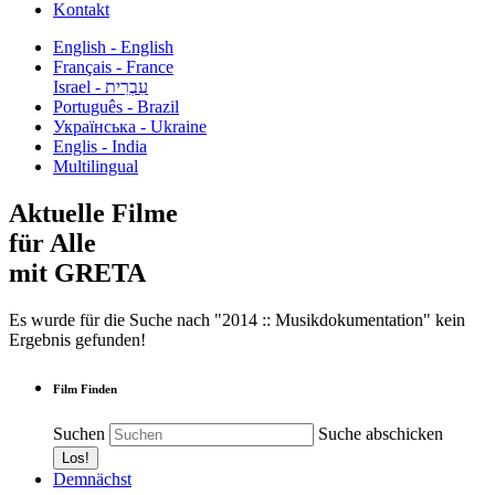
Kontakt
English - English
Français - France
עִבְרִית - Israel
Português - Brazil
Українська - Ukraine
Englis - India
Multilingual
Aktuelle Filme
für Alle
mit GRETA
Es wurde für die Suche nach "2014 :: Musikdokumentation" kein
Ergebnis gefunden!
Film Finden
Suchen
Suche abschicken
Demnächst