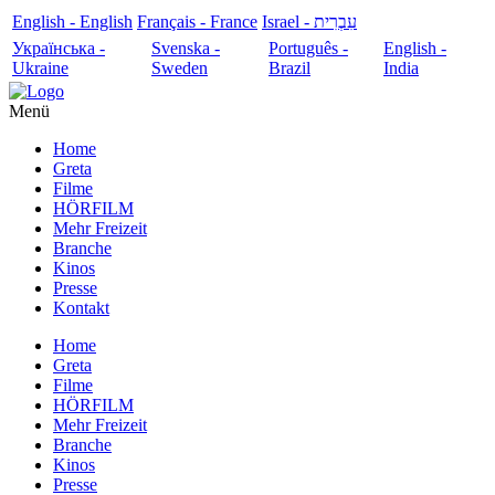
English - English
Français - France
עִבְרִית - Israel
Українська -
Svenska -
Português -
English -
Ukraine
Sweden
Brazil
India
Menü
Home
Greta
Filme
HÖRFILM
Mehr Freizeit
Branche
Kinos
Presse
Kontakt
Home
Greta
Filme
HÖRFILM
Mehr Freizeit
Branche
Kinos
Presse