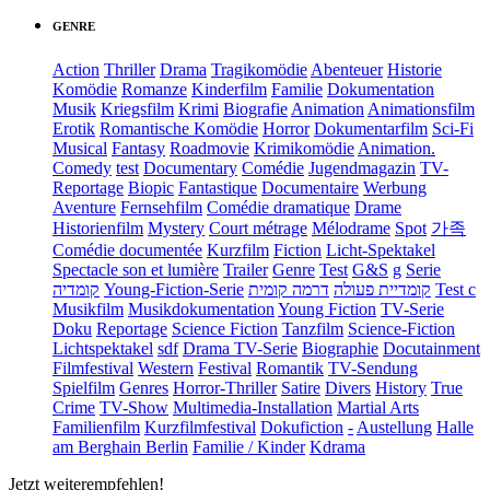
GENRE
Action
Thriller
Drama
Tragikomödie
Abenteuer
Historie
Komödie
Romanze
Kinderfilm
Familie
Dokumentation
Musik
Kriegsfilm
Krimi
Biografie
Animation
Animationsfilm
Erotik
Romantische Komödie
Horror
Dokumentarfilm
Sci-Fi
Musical
Fantasy
Roadmovie
Krimikomödie
Animation.
Comedy
test
Documentary
Comédie
Jugendmagazin
TV-
Reportage
Biopic
Fantastique
Documentaire
Werbung
Aventure
Fernsehfilm
Comédie dramatique
Drame
Historienfilm
Mystery
Court métrage
Mélodrame
Spot
가족
Comédie documentée
Kurzfilm
Fiction
Licht-Spektakel
Spectacle son et lumière
Trailer
Genre
Test
G&S
g
Serie
קומדיה
Young-Fiction-Serie
דרמה קומית
קומדיית פעולה
Test c
Musikfilm
Musikdokumentation
Young Fiction
TV-Serie
Doku
Reportage
Science Fiction
Tanzfilm
Science-Fiction
Lichtspektakel
sdf
Drama TV-Serie
Biographie
Docutainment
Filmfestival
Western
Festival
Romantik
TV-Sendung
Spielfilm
Genres
Horror-Thriller
Satire
Divers
History
True
Crime
TV-Show
Multimedia-Installation
Martial Arts
Familienfilm
Kurzfilmfestival
Dokufiction
-
Austellung
Halle
am Berghain Berlin
Familie / Kinder
Kdrama
Jetzt weiterempfehlen!