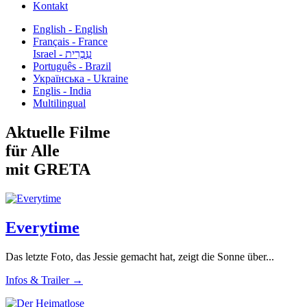
Kontakt
English - English
Français - France
עִבְרִית - Israel
Português - Brazil
Українська - Ukraine
Englis - India
Multilingual
Aktuelle Filme
für Alle
mit GRETA
Everytime
Das letzte Foto, das Jessie gemacht hat, zeigt die Sonne über...
Infos & Trailer →