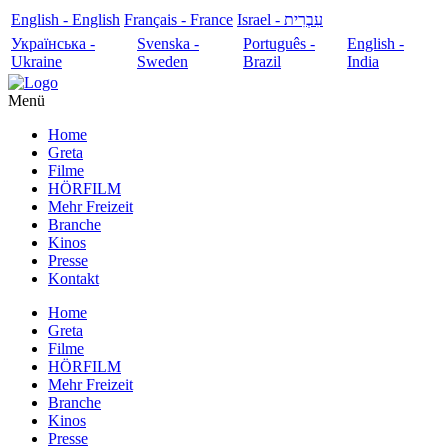
English - English
Français - France
עִבְרִית - Israel
Українська -
Svenska -
Português -
English -
Ukraine
Sweden
Brazil
India
Menü
Home
Greta
Filme
HÖRFILM
Mehr Freizeit
Branche
Kinos
Presse
Kontakt
Home
Greta
Filme
HÖRFILM
Mehr Freizeit
Branche
Kinos
Presse