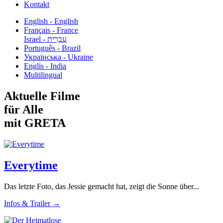
Kontakt
English - English
Français - France
עִבְרִית - Israel
Português - Brazil
Українська - Ukraine
Englis - India
Multilingual
Aktuelle Filme
für Alle
mit GRETA
Everytime
Das letzte Foto, das Jessie gemacht hat, zeigt die Sonne über...
Infos & Trailer →