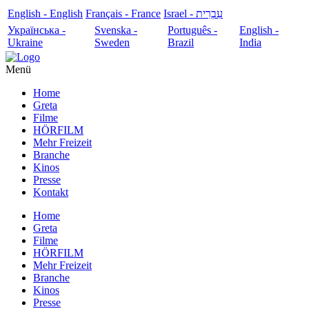
English - English
Français - France
עִבְרִית - Israel
Українська -
Svenska -
Português -
English -
Ukraine
Sweden
Brazil
India
Menü
Home
Greta
Filme
HÖRFILM
Mehr Freizeit
Branche
Kinos
Presse
Kontakt
Home
Greta
Filme
HÖRFILM
Mehr Freizeit
Branche
Kinos
Presse