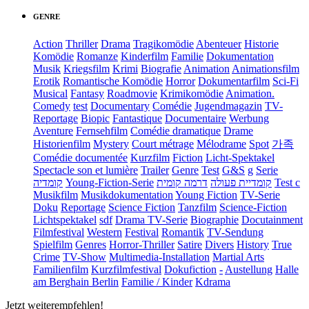
GENRE
Action
Thriller
Drama
Tragikomödie
Abenteuer
Historie
Komödie
Romanze
Kinderfilm
Familie
Dokumentation
Musik
Kriegsfilm
Krimi
Biografie
Animation
Animationsfilm
Erotik
Romantische Komödie
Horror
Dokumentarfilm
Sci-Fi
Musical
Fantasy
Roadmovie
Krimikomödie
Animation.
Comedy
test
Documentary
Comédie
Jugendmagazin
TV-
Reportage
Biopic
Fantastique
Documentaire
Werbung
Aventure
Fernsehfilm
Comédie dramatique
Drame
Historienfilm
Mystery
Court métrage
Mélodrame
Spot
가족
Comédie documentée
Kurzfilm
Fiction
Licht-Spektakel
Spectacle son et lumière
Trailer
Genre
Test
G&S
g
Serie
קומדיה
Young-Fiction-Serie
דרמה קומית
קומדיית פעולה
Test c
Musikfilm
Musikdokumentation
Young Fiction
TV-Serie
Doku
Reportage
Science Fiction
Tanzfilm
Science-Fiction
Lichtspektakel
sdf
Drama TV-Serie
Biographie
Docutainment
Filmfestival
Western
Festival
Romantik
TV-Sendung
Spielfilm
Genres
Horror-Thriller
Satire
Divers
History
True
Crime
TV-Show
Multimedia-Installation
Martial Arts
Familienfilm
Kurzfilmfestival
Dokufiction
-
Austellung
Halle
am Berghain Berlin
Familie / Kinder
Kdrama
Jetzt weiterempfehlen!