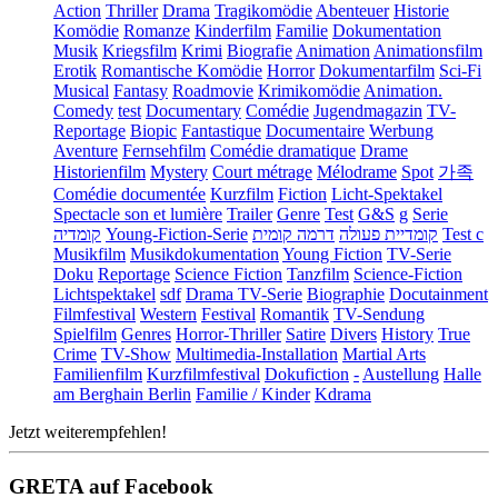
Action
Thriller
Drama
Tragikomödie
Abenteuer
Historie
Komödie
Romanze
Kinderfilm
Familie
Dokumentation
Musik
Kriegsfilm
Krimi
Biografie
Animation
Animationsfilm
Erotik
Romantische Komödie
Horror
Dokumentarfilm
Sci-Fi
Musical
Fantasy
Roadmovie
Krimikomödie
Animation.
Comedy
test
Documentary
Comédie
Jugendmagazin
TV-
Reportage
Biopic
Fantastique
Documentaire
Werbung
Aventure
Fernsehfilm
Comédie dramatique
Drame
Historienfilm
Mystery
Court métrage
Mélodrame
Spot
가족
Comédie documentée
Kurzfilm
Fiction
Licht-Spektakel
Spectacle son et lumière
Trailer
Genre
Test
G&S
g
Serie
קומדיה
Young-Fiction-Serie
דרמה קומית
קומדיית פעולה
Test c
Musikfilm
Musikdokumentation
Young Fiction
TV-Serie
Doku
Reportage
Science Fiction
Tanzfilm
Science-Fiction
Lichtspektakel
sdf
Drama TV-Serie
Biographie
Docutainment
Filmfestival
Western
Festival
Romantik
TV-Sendung
Spielfilm
Genres
Horror-Thriller
Satire
Divers
History
True
Crime
TV-Show
Multimedia-Installation
Martial Arts
Familienfilm
Kurzfilmfestival
Dokufiction
-
Austellung
Halle
am Berghain Berlin
Familie / Kinder
Kdrama
Jetzt weiterempfehlen!
GRETA auf Facebook