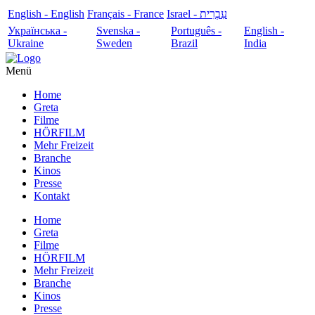
English - English
Français - France
עִבְרִית - Israel
Українська -
Svenska -
Português -
English -
Ukraine
Sweden
Brazil
India
Menü
Home
Greta
Filme
HÖRFILM
Mehr Freizeit
Branche
Kinos
Presse
Kontakt
Home
Greta
Filme
HÖRFILM
Mehr Freizeit
Branche
Kinos
Presse