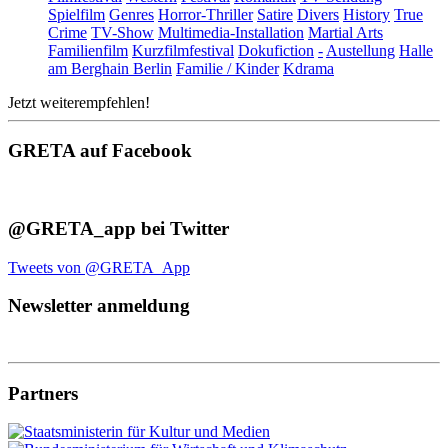
Spielfilm
Genres
Horror-Thriller
Satire
Divers
History
True
Crime
TV-Show
Multimedia-Installation
Martial Arts
Familienfilm
Kurzfilmfestival
Dokufiction
-
Austellung
Halle
am Berghain Berlin
Familie / Kinder
Kdrama
Jetzt weiterempfehlen!
GRETA auf Facebook
@GRETA_app bei Twitter
Tweets von @GRETA_App
Newsletter anmeldung
Partners