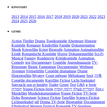
KINOSTART
2013
2014
2015
2016
2017
2018
2019
2020
2021
2022
2023
2024
2025
2026
GENRE
Action
Thriller
Drama
Tragikomödie
Abenteuer
Historie
Komödie
Romanze
Kinderfilm
Familie
Dokumentation
Musik
Kriegsfilm
Krimi
Biografie
Animation
Animationsfilm
Erotik
Romantische Komödie
Horror
Dokumentarfilm
Sci-Fi
Musical
Fantasy
Roadmovie
Krimikomödie
Animation.
Comedy
test
Documentary
Comédie
Jugendmagazin
TV-
Reportage
Biopic
Fantastique
Documentaire
Werbung
Aventure
Fernsehfilm
Comédie dramatique
Drame
Historienfilm
Mystery
Court métrage
Mélodrame
Spot
가족
Comédie documentée
Kurzfilm
Fiction
Licht-Spektakel
Spectacle son et lumière
Trailer
Genre
Test
G&S
g
Serie
קומדיה
Young-Fiction-Serie
דרמה קומית
קומדיית פעולה
Test c
Musikfilm
Musikdokumentation
Young Fiction
TV-Serie
Doku
Reportage
Science Fiction
Tanzfilm
Science-Fiction
Lichtspektakel
sdf
Drama TV-Serie
Biographie
Docutainment
Filmfestival
Western
Festival
Romantik
TV-Sendung