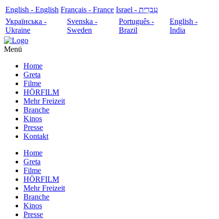
English - English
Français - France
עִבְרִית - Israel
Українська -
Svenska -
Português -
English -
Ukraine
Sweden
Brazil
India
Menü
Home
Greta
Filme
HÖRFILM
Mehr Freizeit
Branche
Kinos
Presse
Kontakt
Home
Greta
Filme
HÖRFILM
Mehr Freizeit
Branche
Kinos
Presse