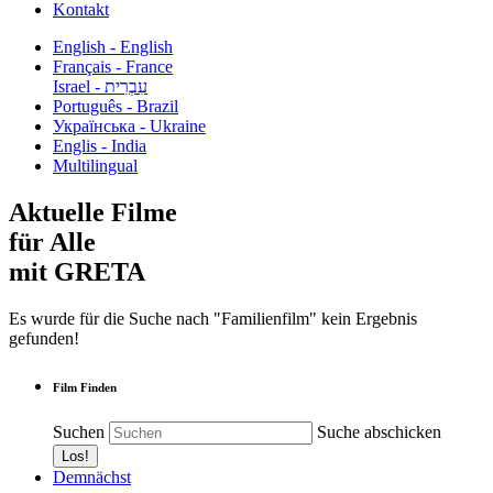
Kontakt
English - English
Français - France
עִבְרִית - Israel
Português - Brazil
Українська - Ukraine
Englis - India
Multilingual
Aktuelle Filme
für Alle
mit GRETA
Es wurde für die Suche nach "Familienfilm" kein Ergebnis
gefunden!
Film Finden
Suchen
Suche abschicken
Demnächst