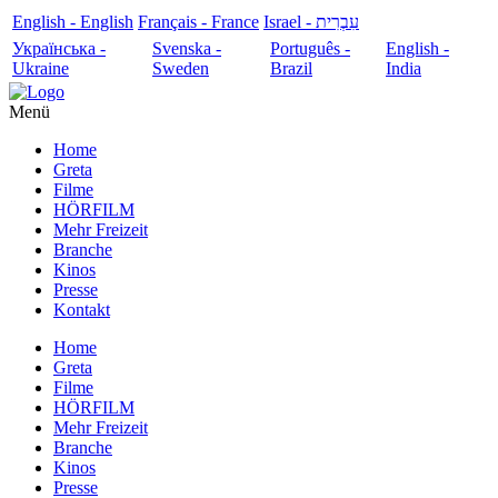
English - English
Français - France
עִבְרִית - Israel
Українська -
Svenska -
Português -
English -
Ukraine
Sweden
Brazil
India
Menü
Home
Greta
Filme
HÖRFILM
Mehr Freizeit
Branche
Kinos
Presse
Kontakt
Home
Greta
Filme
HÖRFILM
Mehr Freizeit
Branche
Kinos
Presse