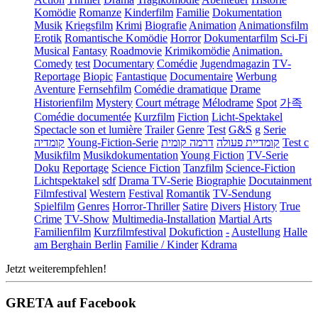
Komödie
Romanze
Kinderfilm
Familie
Dokumentation
Musik
Kriegsfilm
Krimi
Biografie
Animation
Animationsfilm
Erotik
Romantische Komödie
Horror
Dokumentarfilm
Sci-Fi
Musical
Fantasy
Roadmovie
Krimikomödie
Animation.
Comedy
test
Documentary
Comédie
Jugendmagazin
TV-
Reportage
Biopic
Fantastique
Documentaire
Werbung
Aventure
Fernsehfilm
Comédie dramatique
Drame
Historienfilm
Mystery
Court métrage
Mélodrame
Spot
가족
Comédie documentée
Kurzfilm
Fiction
Licht-Spektakel
Spectacle son et lumière
Trailer
Genre
Test
G&S
g
Serie
קומדיה
Young-Fiction-Serie
דרמה קומית
קומדיית פעולה
Test c
Musikfilm
Musikdokumentation
Young Fiction
TV-Serie
Doku
Reportage
Science Fiction
Tanzfilm
Science-Fiction
Lichtspektakel
sdf
Drama TV-Serie
Biographie
Docutainment
Filmfestival
Western
Festival
Romantik
TV-Sendung
Spielfilm
Genres
Horror-Thriller
Satire
Divers
History
True
Crime
TV-Show
Multimedia-Installation
Martial Arts
Familienfilm
Kurzfilmfestival
Dokufiction
-
Austellung
Halle
am Berghain Berlin
Familie / Kinder
Kdrama
Jetzt weiterempfehlen!
GRETA auf Facebook