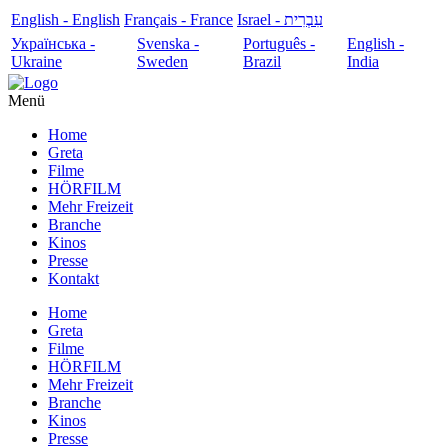
English - English
Français - France
עִבְרִית - Israel
Українська -
Svenska -
Português -
English -
Ukraine
Sweden
Brazil
India
Menü
Home
Greta
Filme
HÖRFILM
Mehr Freizeit
Branche
Kinos
Presse
Kontakt
Home
Greta
Filme
HÖRFILM
Mehr Freizeit
Branche
Kinos
Presse