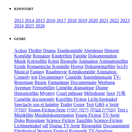
KINOSTART
2013
2014
2015
2016
2017
2018
2019
2020
2021
2022
2023
2024
2025
2026
GENRE
Action
Thriller
Drama
Tragikomödie
Abenteuer
Historie
Komödie
Romanze
Kinderfilm
Familie
Dokumentation
Musik
Kriegsfilm
Krimi
Biografie
Animation
Animationsfilm
Erotik
Romantische Komödie
Horror
Dokumentarfilm
Sci-Fi
Musical
Fantasy
Roadmovie
Krimikomödie
Animation.
Comedy
test
Documentary
Comédie
Jugendmagazin
TV-
Reportage
Biopic
Fantastique
Documentaire
Werbung
Aventure
Fernsehfilm
Comédie dramatique
Drame
Historienfilm
Mystery
Court métrage
Mélodrame
Spot
가족
Comédie documentée
Kurzfilm
Fiction
Licht-Spektakel
Spectacle son et lumière
Trailer
Genre
Test
G&S
g
Serie
קומדיה
Young-Fiction-Serie
דרמה קומית
קומדיית פעולה
Test c
Musikfilm
Musikdokumentation
Young Fiction
TV-Serie
Doku
Reportage
Science Fiction
Tanzfilm
Science-Fiction
Lichtspektakel
sdf
Drama TV-Serie
Biographie
Docutainment
Filmfestival
Western
Festival
Romantik
TV-Sendung