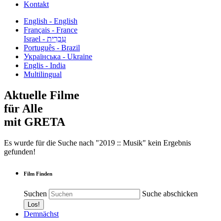
Kontakt
English - English
Français - France
עִבְרִית - Israel
Português - Brazil
Українська - Ukraine
Englis - India
Multilingual
Aktuelle Filme
für Alle
mit GRETA
Es wurde für die Suche nach "2019 :: Musik" kein Ergebnis
gefunden!
Film Finden
Suchen
Suche abschicken
Demnächst