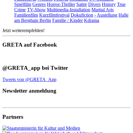
Spielfilm
Genres
Horror-Thriller
Satire
Divers
History
True
Crime
TV-Show
Multimedia-Installation
Martial Arts
Familienfilm
Kurzfilmfestival
Dokufiction
-
Austellung
Halle
am Berghain Berlin
Familie / Kinder
Kdrama
Jetzt weiterempfehlen!
GRETA auf Facebook
@GRETA_app bei Twitter
Tweets von @GRETA_App
Newsletter anmeldung
Partners