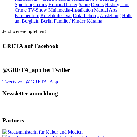
Spielfilm
Genres
Horror-Thriller
Satire
Divers
History
True
Crime
TV-Show
Multimedia-Installation
Martial Arts
Familienfilm
Kurzfilmfestival
Dokufiction
-
Austellung
Halle
am Berghain Berlin
Familie / Kinder
Kdrama
Jetzt weiterempfehlen!
GRETA auf Facebook
@GRETA_app bei Twitter
Tweets von @GRETA_App
Newsletter anmeldung
Partners