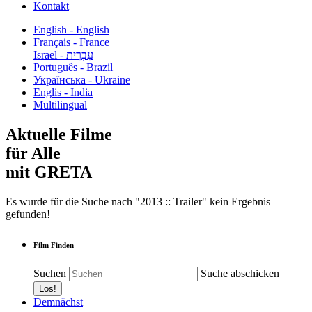
Kontakt
English - English
Français - France
עִבְרִית - Israel
Português - Brazil
Українська - Ukraine
Englis - India
Multilingual
Aktuelle Filme
für Alle
mit GRETA
Es wurde für die Suche nach "2013 :: Trailer" kein Ergebnis
gefunden!
Film Finden
Suchen
Suche abschicken
Demnächst