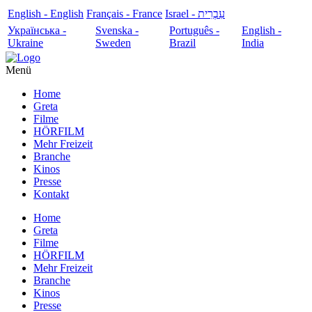
English - English
Français - France
עִבְרִית - Israel
Українська -
Svenska -
Português -
English -
Ukraine
Sweden
Brazil
India
Menü
Home
Greta
Filme
HÖRFILM
Mehr Freizeit
Branche
Kinos
Presse
Kontakt
Home
Greta
Filme
HÖRFILM
Mehr Freizeit
Branche
Kinos
Presse