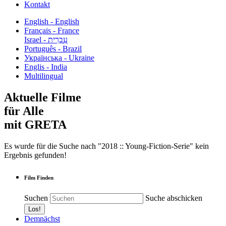
Kontakt
English - English
Français - France
עִבְרִית - Israel
Português - Brazil
Українська - Ukraine
Englis - India
Multilingual
Aktuelle Filme
für Alle
mit GRETA
Es wurde für die Suche nach "2018 :: Young-Fiction-Serie" kein
Ergebnis gefunden!
Film Finden
Suchen
Suche abschicken
Demnächst