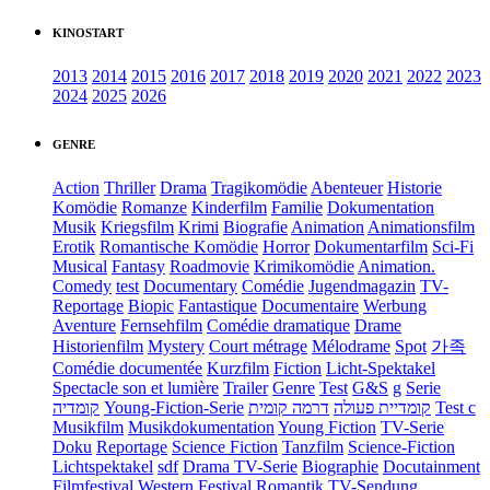
KINOSTART
2013
2014
2015
2016
2017
2018
2019
2020
2021
2022
2023
2024
2025
2026
GENRE
Action
Thriller
Drama
Tragikomödie
Abenteuer
Historie
Komödie
Romanze
Kinderfilm
Familie
Dokumentation
Musik
Kriegsfilm
Krimi
Biografie
Animation
Animationsfilm
Erotik
Romantische Komödie
Horror
Dokumentarfilm
Sci-Fi
Musical
Fantasy
Roadmovie
Krimikomödie
Animation.
Comedy
test
Documentary
Comédie
Jugendmagazin
TV-
Reportage
Biopic
Fantastique
Documentaire
Werbung
Aventure
Fernsehfilm
Comédie dramatique
Drame
Historienfilm
Mystery
Court métrage
Mélodrame
Spot
가족
Comédie documentée
Kurzfilm
Fiction
Licht-Spektakel
Spectacle son et lumière
Trailer
Genre
Test
G&S
g
Serie
קומדיה
Young-Fiction-Serie
דרמה קומית
קומדיית פעולה
Test c
Musikfilm
Musikdokumentation
Young Fiction
TV-Serie
Doku
Reportage
Science Fiction
Tanzfilm
Science-Fiction
Lichtspektakel
sdf
Drama TV-Serie
Biographie
Docutainment
Filmfestival
Western
Festival
Romantik
TV-Sendung