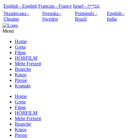
English - English
Français - France
עִבְרִית - Israel
Українська -
Svenska -
Português -
English -
Ukraine
Sweden
Brazil
India
Menü
Home
Greta
Filme
HÖRFILM
Mehr Freizeit
Branche
Kinos
Presse
Kontakt
Home
Greta
Filme
HÖRFILM
Mehr Freizeit
Branche
Kinos
Presse