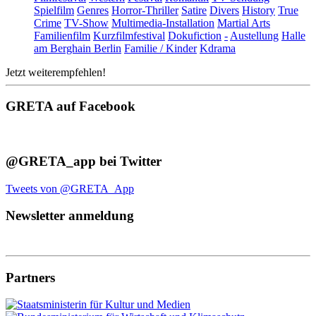
Spielfilm
Genres
Horror-Thriller
Satire
Divers
History
True
Crime
TV-Show
Multimedia-Installation
Martial Arts
Familienfilm
Kurzfilmfestival
Dokufiction
-
Austellung
Halle
am Berghain Berlin
Familie / Kinder
Kdrama
Jetzt weiterempfehlen!
GRETA auf Facebook
@GRETA_app bei Twitter
Tweets von @GRETA_App
Newsletter anmeldung
Partners