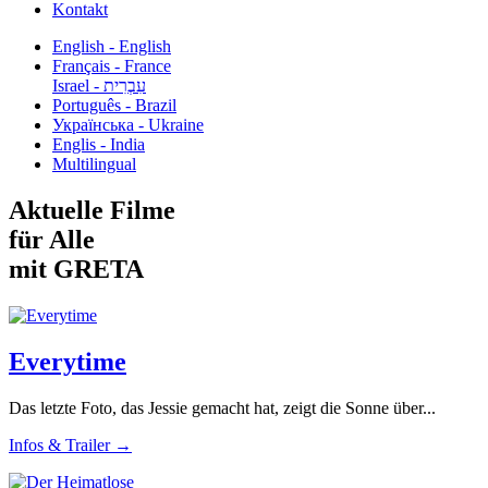
Kontakt
English - English
Français - France
עִבְרִית - Israel
Português - Brazil
Українська - Ukraine
Englis - India
Multilingual
Aktuelle Filme
für Alle
mit GRETA
Everytime
Das letzte Foto, das Jessie gemacht hat, zeigt die Sonne über...
Infos & Trailer →