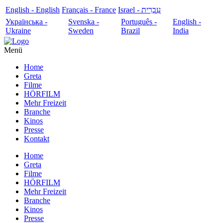
English - English
Français - France
עִבְרִית - Israel
Українська -
Svenska -
Português -
English -
Ukraine
Sweden
Brazil
India
Menü
Home
Greta
Filme
HÖRFILM
Mehr Freizeit
Branche
Kinos
Presse
Kontakt
Home
Greta
Filme
HÖRFILM
Mehr Freizeit
Branche
Kinos
Presse