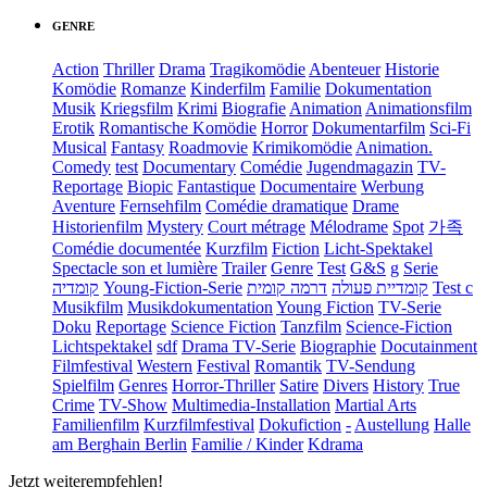
GENRE
Action
Thriller
Drama
Tragikomödie
Abenteuer
Historie
Komödie
Romanze
Kinderfilm
Familie
Dokumentation
Musik
Kriegsfilm
Krimi
Biografie
Animation
Animationsfilm
Erotik
Romantische Komödie
Horror
Dokumentarfilm
Sci-Fi
Musical
Fantasy
Roadmovie
Krimikomödie
Animation.
Comedy
test
Documentary
Comédie
Jugendmagazin
TV-
Reportage
Biopic
Fantastique
Documentaire
Werbung
Aventure
Fernsehfilm
Comédie dramatique
Drame
Historienfilm
Mystery
Court métrage
Mélodrame
Spot
가족
Comédie documentée
Kurzfilm
Fiction
Licht-Spektakel
Spectacle son et lumière
Trailer
Genre
Test
G&S
g
Serie
קומדיה
Young-Fiction-Serie
דרמה קומית
קומדיית פעולה
Test c
Musikfilm
Musikdokumentation
Young Fiction
TV-Serie
Doku
Reportage
Science Fiction
Tanzfilm
Science-Fiction
Lichtspektakel
sdf
Drama TV-Serie
Biographie
Docutainment
Filmfestival
Western
Festival
Romantik
TV-Sendung
Spielfilm
Genres
Horror-Thriller
Satire
Divers
History
True
Crime
TV-Show
Multimedia-Installation
Martial Arts
Familienfilm
Kurzfilmfestival
Dokufiction
-
Austellung
Halle
am Berghain Berlin
Familie / Kinder
Kdrama
Jetzt weiterempfehlen!