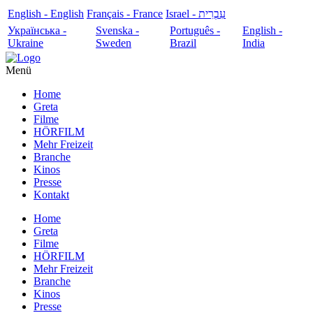
English - English
Français - France
עִבְרִית - Israel
Українська -
Svenska -
Português -
English -
Ukraine
Sweden
Brazil
India
Menü
Home
Greta
Filme
HÖRFILM
Mehr Freizeit
Branche
Kinos
Presse
Kontakt
Home
Greta
Filme
HÖRFILM
Mehr Freizeit
Branche
Kinos
Presse