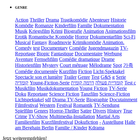
GENRE
Action
Thriller
Drama
Tragikomödie
Abenteuer
Historie
Komödie
Romanze
Kinderfilm
Familie
Dokumentation
Musik
Kriegsfilm
Krimi
Biografie
Animation
Animationsfilm
Erotik
Romantische Komödie
Horror
Dokumentarfilm
Sci-Fi
Musical
Fantasy
Roadmovie
Krimikomödie
Animation.
Comedy
test
Documentary
Comédie
Jugendmagazin
TV-
Reportage
Biopic
Fantastique
Documentaire
Werbung
Aventure
Fernsehfilm
Comédie dramatique
Drame
Historienfilm
Mystery
Court métrage
Mélodrame
Spot
가족
Comédie documentée
Kurzfilm
Fiction
Licht-Spektakel
Spectacle son et lumière
Trailer
Genre
Test
G&S
g
Serie
קומדיה
Young-Fiction-Serie
דרמה קומית
קומדיית פעולה
Test c
Musikfilm
Musikdokumentation
Young Fiction
TV-Serie
Doku
Reportage
Science Fiction
Tanzfilm
Science-Fiction
Lichtspektakel
sdf
Drama TV-Serie
Biographie
Docutainment
Filmfestival
Western
Festival
Romantik
TV-Sendung
Spielfilm
Genres
Horror-Thriller
Satire
Divers
History
True
Crime
TV-Show
Multimedia-Installation
Martial Arts
Familienfilm
Kurzfilmfestival
Dokufiction
-
Austellung
Halle
am Berghain Berlin
Familie / Kinder
Kdrama
Jetzt weiterempfehlen!