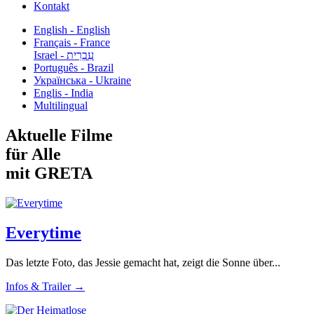
Kontakt
English - English
Français - France
עִבְרִית - Israel
Português - Brazil
Українська - Ukraine
Englis - India
Multilingual
Aktuelle Filme
für Alle
mit GRETA
Everytime
Das letzte Foto, das Jessie gemacht hat, zeigt die Sonne über...
Infos & Trailer →