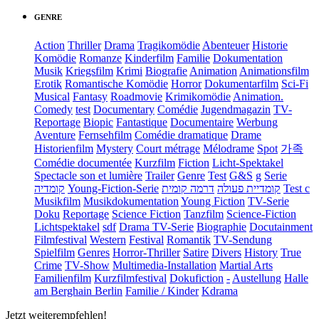
GENRE
Action
Thriller
Drama
Tragikomödie
Abenteuer
Historie
Komödie
Romanze
Kinderfilm
Familie
Dokumentation
Musik
Kriegsfilm
Krimi
Biografie
Animation
Animationsfilm
Erotik
Romantische Komödie
Horror
Dokumentarfilm
Sci-Fi
Musical
Fantasy
Roadmovie
Krimikomödie
Animation.
Comedy
test
Documentary
Comédie
Jugendmagazin
TV-
Reportage
Biopic
Fantastique
Documentaire
Werbung
Aventure
Fernsehfilm
Comédie dramatique
Drame
Historienfilm
Mystery
Court métrage
Mélodrame
Spot
가족
Comédie documentée
Kurzfilm
Fiction
Licht-Spektakel
Spectacle son et lumière
Trailer
Genre
Test
G&S
g
Serie
קומדיה
Young-Fiction-Serie
דרמה קומית
קומדיית פעולה
Test c
Musikfilm
Musikdokumentation
Young Fiction
TV-Serie
Doku
Reportage
Science Fiction
Tanzfilm
Science-Fiction
Lichtspektakel
sdf
Drama TV-Serie
Biographie
Docutainment
Filmfestival
Western
Festival
Romantik
TV-Sendung
Spielfilm
Genres
Horror-Thriller
Satire
Divers
History
True
Crime
TV-Show
Multimedia-Installation
Martial Arts
Familienfilm
Kurzfilmfestival
Dokufiction
-
Austellung
Halle
am Berghain Berlin
Familie / Kinder
Kdrama
Jetzt weiterempfehlen!