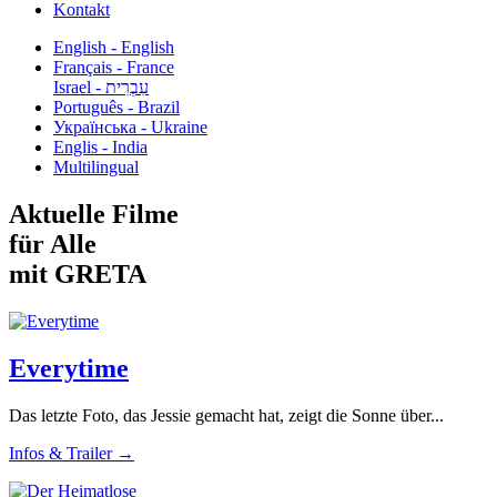
Kontakt
English - English
Français - France
עִבְרִית - Israel
Português - Brazil
Українська - Ukraine
Englis - India
Multilingual
Aktuelle Filme
für Alle
mit GRETA
Everytime
Das letzte Foto, das Jessie gemacht hat, zeigt die Sonne über...
Infos & Trailer →