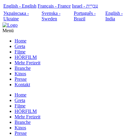
English - English
Français - France
עִבְרִית - Israel
Українська -
Svenska -
Português -
English -
Ukraine
Sweden
Brazil
India
Menü
Home
Greta
Filme
HÖRFILM
Mehr Freizeit
Branche
Kinos
Presse
Kontakt
Home
Greta
Filme
HÖRFILM
Mehr Freizeit
Branche
Kinos
Presse