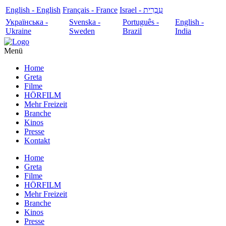
English - English
Français - France
עִבְרִית - Israel
Українська -
Svenska -
Português -
English -
Ukraine
Sweden
Brazil
India
Menü
Home
Greta
Filme
HÖRFILM
Mehr Freizeit
Branche
Kinos
Presse
Kontakt
Home
Greta
Filme
HÖRFILM
Mehr Freizeit
Branche
Kinos
Presse