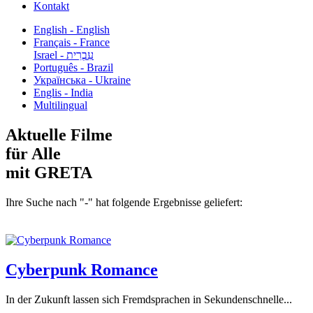
Kontakt
English - English
Français - France
עִבְרִית - Israel
Português - Brazil
Українська - Ukraine
Englis - India
Multilingual
Aktuelle Filme
für Alle
mit GRETA
Ihre Suche nach "-" hat folgende Ergebnisse geliefert:
Cyberpunk Romance
In der Zukunft lassen sich Fremdsprachen in Sekundenschnelle...