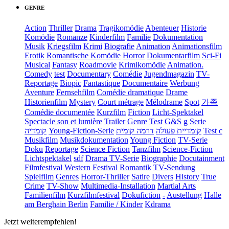
GENRE
Action
Thriller
Drama
Tragikomödie
Abenteuer
Historie
Komödie
Romanze
Kinderfilm
Familie
Dokumentation
Musik
Kriegsfilm
Krimi
Biografie
Animation
Animationsfilm
Erotik
Romantische Komödie
Horror
Dokumentarfilm
Sci-Fi
Musical
Fantasy
Roadmovie
Krimikomödie
Animation.
Comedy
test
Documentary
Comédie
Jugendmagazin
TV-
Reportage
Biopic
Fantastique
Documentaire
Werbung
Aventure
Fernsehfilm
Comédie dramatique
Drame
Historienfilm
Mystery
Court métrage
Mélodrame
Spot
가족
Comédie documentée
Kurzfilm
Fiction
Licht-Spektakel
Spectacle son et lumière
Trailer
Genre
Test
G&S
g
Serie
קומדיה
Young-Fiction-Serie
דרמה קומית
קומדיית פעולה
Test c
Musikfilm
Musikdokumentation
Young Fiction
TV-Serie
Doku
Reportage
Science Fiction
Tanzfilm
Science-Fiction
Lichtspektakel
sdf
Drama TV-Serie
Biographie
Docutainment
Filmfestival
Western
Festival
Romantik
TV-Sendung
Spielfilm
Genres
Horror-Thriller
Satire
Divers
History
True
Crime
TV-Show
Multimedia-Installation
Martial Arts
Familienfilm
Kurzfilmfestival
Dokufiction
-
Austellung
Halle
am Berghain Berlin
Familie / Kinder
Kdrama
Jetzt weiterempfehlen!