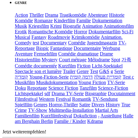
GENRE
Action
Thriller
Drama
Tragikomödie
Abenteuer
Historie
Komödie
Romanze
Kinderfilm
Familie
Dokumentation
Musik
Kriegsfilm
Krimi
Biografie
Animation
Animationsfilm
Erotik
Romantische Komödie
Horror
Dokumentarfilm
Sci-Fi
Musical
Fantasy
Roadmovie
Krimikomödie
Animation.
Comedy
test
Documentary
Comédie
Jugendmagazin
TV-
Reportage
Biopic
Fantastique
Documentaire
Werbung
Aventure
Fernsehfilm
Comédie dramatique
Drame
Historienfilm
Mystery
Court métrage
Mélodrame
Spot
가족
Comédie documentée
Kurzfilm
Fiction
Licht-Spektakel
Spectacle son et lumière
Trailer
Genre
Test
G&S
g
Serie
קומדיה
Young-Fiction-Serie
דרמה קומית
קומדיית פעולה
Test c
Musikfilm
Musikdokumentation
Young Fiction
TV-Serie
Doku
Reportage
Science Fiction
Tanzfilm
Science-Fiction
Lichtspektakel
sdf
Drama TV-Serie
Biographie
Docutainment
Filmfestival
Western
Festival
Romantik
TV-Sendung
Spielfilm
Genres
Horror-Thriller
Satire
Divers
History
True
Crime
TV-Show
Multimedia-Installation
Martial Arts
Familienfilm
Kurzfilmfestival
Dokufiction
-
Austellung
Halle
am Berghain Berlin
Familie / Kinder
Kdrama
Jetzt weiterempfehlen!