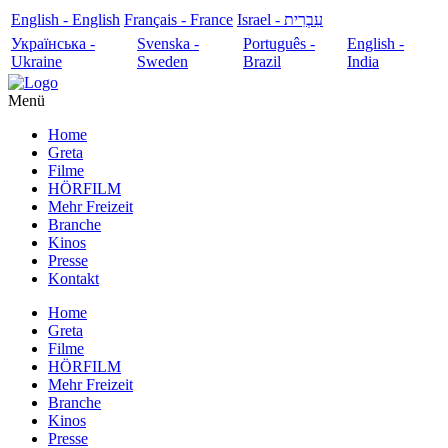
English - English
Français - France
עִבְרִית - Israel
Українська -
Svenska -
Português -
English -
Ukraine
Sweden
Brazil
India
Menü
Home
Greta
Filme
HÖRFILM
Mehr Freizeit
Branche
Kinos
Presse
Kontakt
Home
Greta
Filme
HÖRFILM
Mehr Freizeit
Branche
Kinos
Presse