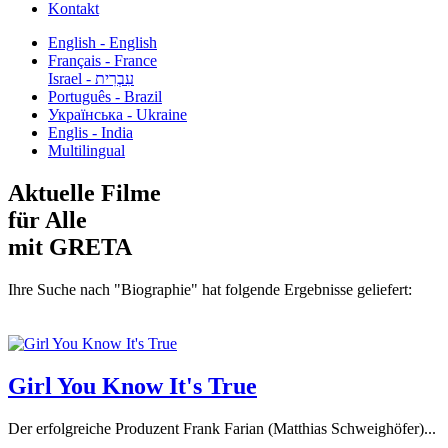
Kontakt
English - English
Français - France
עִבְרִית - Israel
Português - Brazil
Українська - Ukraine
Englis - India
Multilingual
Aktuelle Filme
für Alle
mit GRETA
Ihre Suche nach "Biographie" hat folgende Ergebnisse geliefert:
Girl You Know It's True
Der erfolgreiche Produzent Frank Farian (Matthias Schweighöfer)...