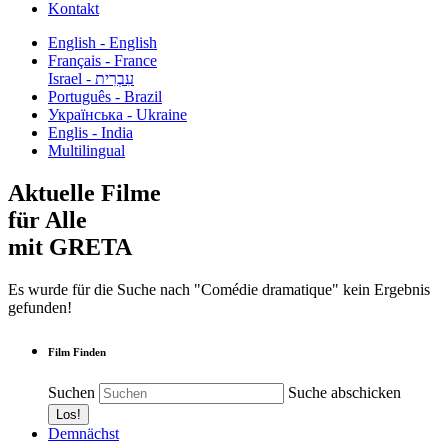
Kontakt
English - English
Français - France
עִבְרִית - Israel
Português - Brazil
Українська - Ukraine
Englis - India
Multilingual
Aktuelle Filme
für Alle
mit GRETA
Es wurde für die Suche nach "Comédie dramatique" kein Ergebnis
gefunden!
Film Finden
Suchen
Suche abschicken
Demnächst