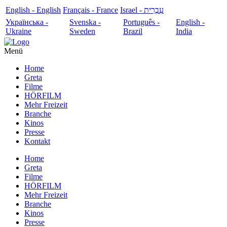
English - English
Français - France
עִבְרִית - Israel
Українська -
Svenska -
Português -
English -
Ukraine
Sweden
Brazil
India
Menü
Home
Greta
Filme
HÖRFILM
Mehr Freizeit
Branche
Kinos
Presse
Kontakt
Home
Greta
Filme
HÖRFILM
Mehr Freizeit
Branche
Kinos
Presse