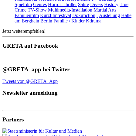
Spielfilm
Genres
Horror-Thriller
Satire
Divers
History
True
Crime
TV-Show
Multimedia-Installation
Martial Arts
Familienfilm
Kurzfilmfestival
Dokufiction
-
Austellung
Halle
am Berghain Berlin
Familie / Kinder
Kdrama
Jetzt weiterempfehlen!
GRETA auf Facebook
@GRETA_app bei Twitter
Tweets von @GRETA_App
Newsletter anmeldung
Partners