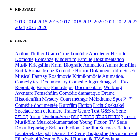
KINOSTART
2013
2014
2015
2016
2017
2018
2019
2020
2021
2022
2023
2024
2025
2026
GENRE
Action
Thriller
Drama
Tragikomödie
Abenteuer
Historie
Komödie
Romanze
Kinderfilm
Familie
Dokumentation
Musik
Kriegsfilm
Krimi
Biografie
Animation
Animationsfilm
Erotik
Romantische Komödie
Horror
Dokumentarfilm
Sci-Fi
Musical
Fantasy
Roadmovie
Krimikomödie
Animation.
Comedy
test
Documentary
Comédie
Jugendmagazin
TV-
Reportage
Biopic
Fantastique
Documentaire
Werbung
Aventure
Fernsehfilm
Comédie dramatique
Drame
Historienfilm
Mystery
Court métrage
Mélodrame
Spot
가족
Comédie documentée
Kurzfilm
Fiction
Licht-Spektakel
Spectacle son et lumière
Trailer
Genre
Test
G&S
g
Serie
קומדיה
Young-Fiction-Serie
דרמה קומית
קומדיית פעולה
Test c
Musikfilm
Musikdokumentation
Young Fiction
TV-Serie
Doku
Reportage
Science Fiction
Tanzfilm
Science-Fiction
Lichtspektakel
sdf
Drama TV-Serie
Biographie
Docutainment
Filmfestival
Western
Festival
Romantik
TV-Sendung