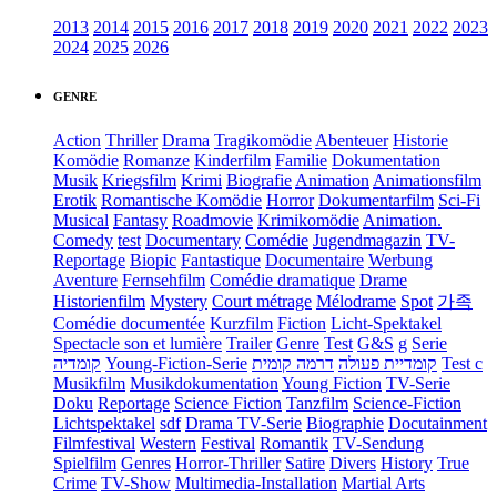
2013
2014
2015
2016
2017
2018
2019
2020
2021
2022
2023
2024
2025
2026
GENRE
Action
Thriller
Drama
Tragikomödie
Abenteuer
Historie
Komödie
Romanze
Kinderfilm
Familie
Dokumentation
Musik
Kriegsfilm
Krimi
Biografie
Animation
Animationsfilm
Erotik
Romantische Komödie
Horror
Dokumentarfilm
Sci-Fi
Musical
Fantasy
Roadmovie
Krimikomödie
Animation.
Comedy
test
Documentary
Comédie
Jugendmagazin
TV-
Reportage
Biopic
Fantastique
Documentaire
Werbung
Aventure
Fernsehfilm
Comédie dramatique
Drame
Historienfilm
Mystery
Court métrage
Mélodrame
Spot
가족
Comédie documentée
Kurzfilm
Fiction
Licht-Spektakel
Spectacle son et lumière
Trailer
Genre
Test
G&S
g
Serie
קומדיה
Young-Fiction-Serie
דרמה קומית
קומדיית פעולה
Test c
Musikfilm
Musikdokumentation
Young Fiction
TV-Serie
Doku
Reportage
Science Fiction
Tanzfilm
Science-Fiction
Lichtspektakel
sdf
Drama TV-Serie
Biographie
Docutainment
Filmfestival
Western
Festival
Romantik
TV-Sendung
Spielfilm
Genres
Horror-Thriller
Satire
Divers
History
True
Crime
TV-Show
Multimedia-Installation
Martial Arts