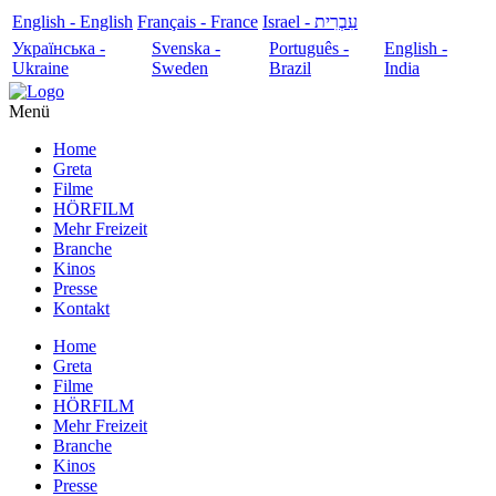
English - English
Français - France
עִבְרִית - Israel
Українська -
Svenska -
Português -
English -
Ukraine
Sweden
Brazil
India
Menü
Home
Greta
Filme
HÖRFILM
Mehr Freizeit
Branche
Kinos
Presse
Kontakt
Home
Greta
Filme
HÖRFILM
Mehr Freizeit
Branche
Kinos
Presse