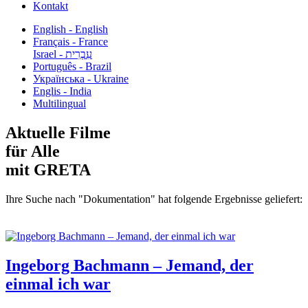
Kontakt
English - English
Français - France
עִבְרִית - Israel
Português - Brazil
Українська - Ukraine
Englis - India
Multilingual
Aktuelle Filme
für Alle
mit GRETA
Ihre Suche nach "Dokumentation" hat folgende Ergebnisse geliefert:
Ingeborg Bachmann – Jemand, der
einmal ich war