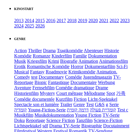
KINOSTART
2013
2014
2015
2016
2017
2018
2019
2020
2021
2022
2023
2024
2025
2026
GENRE
Action
Thriller
Drama
Tragikomödie
Abenteuer
Historie
Komödie
Romanze
Kinderfilm
Familie
Dokumentation
Musik
Kriegsfilm
Krimi
Biografie
Animation
Animationsfilm
Erotik
Romantische Komödie
Horror
Dokumentarfilm
Sci-Fi
Musical
Fantasy
Roadmovie
Krimikomödie
Animation.
Comedy
test
Documentary
Comédie
Jugendmagazin
TV-
Reportage
Biopic
Fantastique
Documentaire
Werbung
Aventure
Fernsehfilm
Comédie dramatique
Drame
Historienfilm
Mystery
Court métrage
Mélodrame
Spot
가족
Comédie documentée
Kurzfilm
Fiction
Licht-Spektakel
Spectacle son et lumière
Trailer
Genre
Test
G&S
g
Serie
קומדיה
Young-Fiction-Serie
דרמה קומית
קומדיית פעולה
Test c
Musikfilm
Musikdokumentation
Young Fiction
TV-Serie
Doku
Reportage
Science Fiction
Tanzfilm
Science-Fiction
Lichtspektakel
sdf
Drama TV-Serie
Biographie
Docutainment
Filmfestival
Western
Festival
Romantik
TV-Sendung