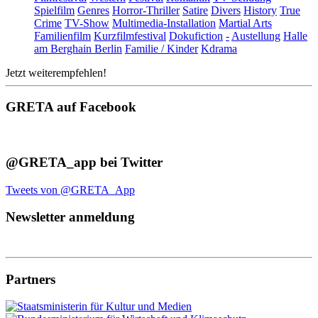
Spielfilm
Genres
Horror-Thriller
Satire
Divers
History
True
Crime
TV-Show
Multimedia-Installation
Martial Arts
Familienfilm
Kurzfilmfestival
Dokufiction
-
Austellung
Halle
am Berghain Berlin
Familie / Kinder
Kdrama
Jetzt weiterempfehlen!
GRETA auf Facebook
@GRETA_app bei Twitter
Tweets von @GRETA_App
Newsletter anmeldung
Partners