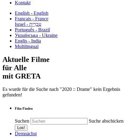
Kontakt
English - English
Français - France
עִבְרִית - Israel
Português - Brazil
Українська - Ukraine
Englis - India
Multilingual
Aktuelle Filme
für Alle
mit GRETA
Es wurde für die Suche nach "2020 :: Drame" kein Ergebnis
gefunden!
Film Finden
Suchen
Suche abschicken
Demnächst