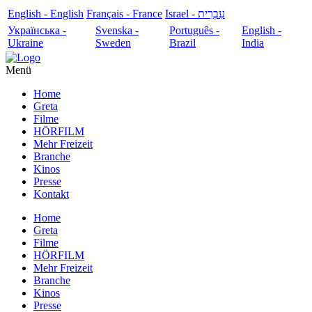
English - English
Français - France
עִבְרִית - Israel
Українська -
Svenska -
Português -
English -
Ukraine
Sweden
Brazil
India
Menü
Home
Greta
Filme
HÖRFILM
Mehr Freizeit
Branche
Kinos
Presse
Kontakt
Home
Greta
Filme
HÖRFILM
Mehr Freizeit
Branche
Kinos
Presse