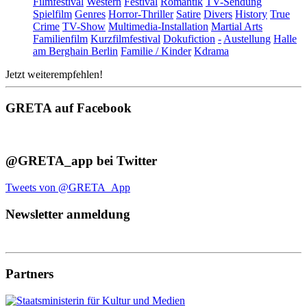
Filmfestival
Western
Festival
Romantik
TV-Sendung
Spielfilm
Genres
Horror-Thriller
Satire
Divers
History
True
Crime
TV-Show
Multimedia-Installation
Martial Arts
Familienfilm
Kurzfilmfestival
Dokufiction
-
Austellung
Halle
am Berghain Berlin
Familie / Kinder
Kdrama
Jetzt weiterempfehlen!
GRETA auf Facebook
@GRETA_app bei Twitter
Tweets von @GRETA_App
Newsletter anmeldung
Partners