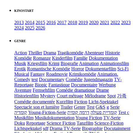
KINOSTART
2013
2014
2015
2016
2017
2018
2019
2020
2021
2022
2023
2024
2025
2026
GENRE
Action
Thriller
Drama
Tragikomödie
Abenteuer
Historie
Komödie
Romanze
Kinderfilm
Familie
Dokumentation
Musik
Kriegsfilm
Krimi
Biografie
Animation
Animationsfilm
Erotik
Romantische Komödie
Horror
Dokumentarfilm
Sci-Fi
Musical
Fantasy
Roadmovie
Krimikomödie
Animation.
Comedy
test
Documentary
Comédie
Jugendmagazin
TV-
Reportage
Biopic
Fantastique
Documentaire
Werbung
Aventure
Fernsehfilm
Comédie dramatique
Drame
Historienfilm
Mystery
Court métrage
Mélodrame
Spot
가족
Comédie documentée
Kurzfilm
Fiction
Licht-Spektakel
Spectacle son et lumière
Trailer
Genre
Test
G&S
g
Serie
קומדיה
Young-Fiction-Serie
דרמה קומית
קומדיית פעולה
Test c
Musikfilm
Musikdokumentation
Young Fiction
TV-Serie
Doku
Reportage
Science Fiction
Tanzfilm
Science-Fiction
Lichtspektakel
sdf
Drama TV-Serie
Biographie
Docutainment