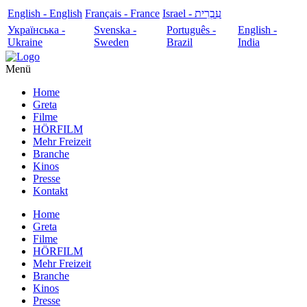
English - English
Français - France
עִבְרִית - Israel
Українська -
Svenska -
Português -
English -
Ukraine
Sweden
Brazil
India
Menü
Home
Greta
Filme
HÖRFILM
Mehr Freizeit
Branche
Kinos
Presse
Kontakt
Home
Greta
Filme
HÖRFILM
Mehr Freizeit
Branche
Kinos
Presse