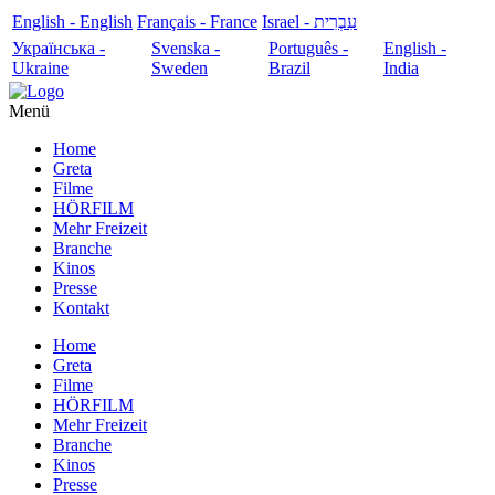
English - English
Français - France
עִבְרִית - Israel
Українська -
Svenska -
Português -
English -
Ukraine
Sweden
Brazil
India
Menü
Home
Greta
Filme
HÖRFILM
Mehr Freizeit
Branche
Kinos
Presse
Kontakt
Home
Greta
Filme
HÖRFILM
Mehr Freizeit
Branche
Kinos
Presse