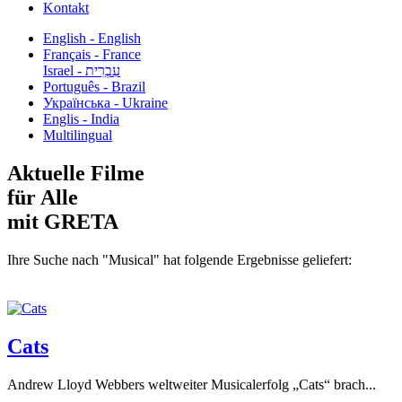
Kontakt
English - English
Français - France
עִבְרִית - Israel
Português - Brazil
Українська - Ukraine
Englis - India
Multilingual
Aktuelle Filme
für Alle
mit GRETA
Ihre Suche nach "Musical" hat folgende Ergebnisse geliefert:
Cats
Andrew Lloyd Webbers weltweiter Musicalerfolg „Cats“ brach...