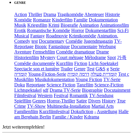
GENRE
Action
Thriller
Drama
Tragikomödie
Abenteuer
Historie
Komödie
Romanze
Kinderfilm
Familie
Dokumentation
Musik
Kriegsfilm
Krimi
Biografie
Animation
Animationsfilm
Erotik
Romantische Komödie
Horror
Dokumentarfilm
Sci-Fi
Musical
Fantasy
Roadmovie
Krimikomödie
Animation.
Comedy
test
Documentary
Comédie
Jugendmagazin
TV-
Reportage
Biopic
Fantastique
Documentaire
Werbung
Aventure
Fernsehfilm
Comédie dramatique
Drame
Historienfilm
Mystery
Court métrage
Mélodrame
Spot
가족
Comédie documentée
Kurzfilm
Fiction
Licht-Spektakel
Spectacle son et lumière
Trailer
Genre
Test
G&S
g
Serie
קומדיה
Young-Fiction-Serie
דרמה קומית
קומדיית פעולה
Test c
Musikfilm
Musikdokumentation
Young Fiction
TV-Serie
Doku
Reportage
Science Fiction
Tanzfilm
Science-Fiction
Lichtspektakel
sdf
Drama TV-Serie
Biographie
Docutainment
Filmfestival
Western
Festival
Romantik
TV-Sendung
Spielfilm
Genres
Horror-Thriller
Satire
Divers
History
True
Crime
TV-Show
Multimedia-Installation
Martial Arts
Familienfilm
Kurzfilmfestival
Dokufiction
-
Austellung
Halle
am Berghain Berlin
Familie / Kinder
Kdrama
Jetzt weiterempfehlen!