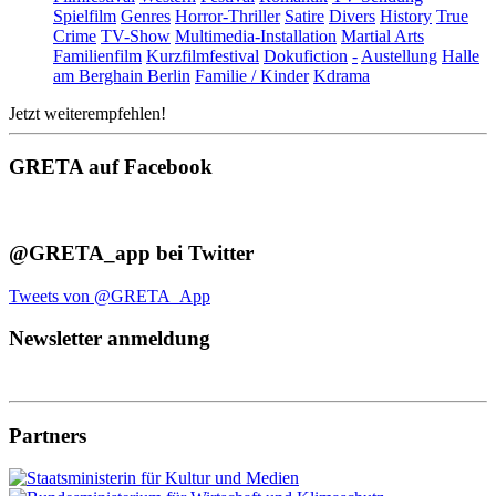
Spielfilm
Genres
Horror-Thriller
Satire
Divers
History
True
Crime
TV-Show
Multimedia-Installation
Martial Arts
Familienfilm
Kurzfilmfestival
Dokufiction
-
Austellung
Halle
am Berghain Berlin
Familie / Kinder
Kdrama
Jetzt weiterempfehlen!
GRETA auf Facebook
@GRETA_app bei Twitter
Tweets von @GRETA_App
Newsletter anmeldung
Partners