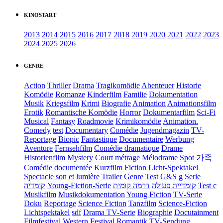
KINOSTART
2013
2014
2015
2016
2017
2018
2019
2020
2021
2022
2023
2024
2025
2026
GENRE
Action
Thriller
Drama
Tragikomödie
Abenteuer
Historie
Komödie
Romanze
Kinderfilm
Familie
Dokumentation
Musik
Kriegsfilm
Krimi
Biografie
Animation
Animationsfilm
Erotik
Romantische Komödie
Horror
Dokumentarfilm
Sci-Fi
Musical
Fantasy
Roadmovie
Krimikomödie
Animation.
Comedy
test
Documentary
Comédie
Jugendmagazin
TV-
Reportage
Biopic
Fantastique
Documentaire
Werbung
Aventure
Fernsehfilm
Comédie dramatique
Drame
Historienfilm
Mystery
Court métrage
Mélodrame
Spot
가족
Comédie documentée
Kurzfilm
Fiction
Licht-Spektakel
Spectacle son et lumière
Trailer
Genre
Test
G&S
g
Serie
קומדיה
Young-Fiction-Serie
דרמה קומית
קומדיית פעולה
Test c
Musikfilm
Musikdokumentation
Young Fiction
TV-Serie
Doku
Reportage
Science Fiction
Tanzfilm
Science-Fiction
Lichtspektakel
sdf
Drama TV-Serie
Biographie
Docutainment
Filmfestival
Western
Festival
Romantik
TV-Sendung