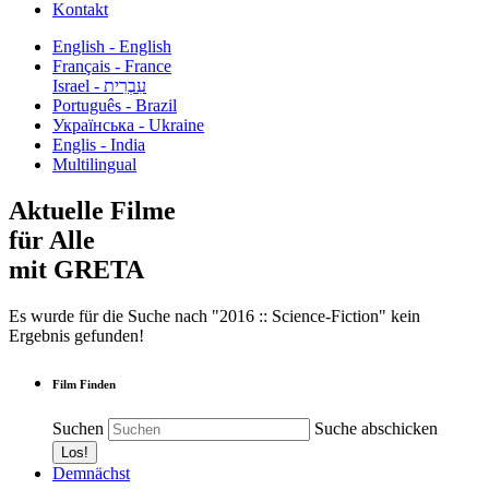
Kontakt
English - English
Français - France
עִבְרִית - Israel
Português - Brazil
Українська - Ukraine
Englis - India
Multilingual
Aktuelle Filme
für Alle
mit GRETA
Es wurde für die Suche nach "2016 :: Science-Fiction" kein
Ergebnis gefunden!
Film Finden
Suchen
Suche abschicken
Demnächst