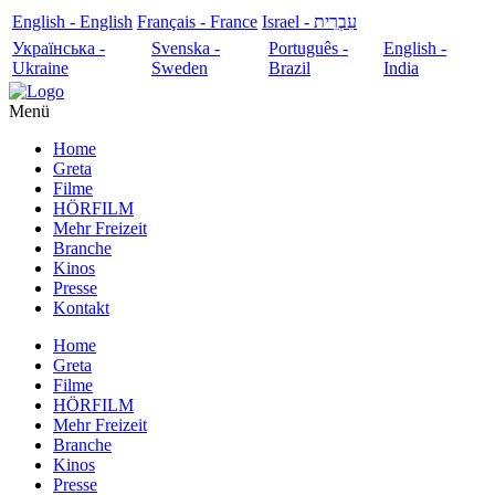
English - English
Français - France
עִבְרִית - Israel
Українська -
Svenska -
Português -
English -
Ukraine
Sweden
Brazil
India
Menü
Home
Greta
Filme
HÖRFILM
Mehr Freizeit
Branche
Kinos
Presse
Kontakt
Home
Greta
Filme
HÖRFILM
Mehr Freizeit
Branche
Kinos
Presse