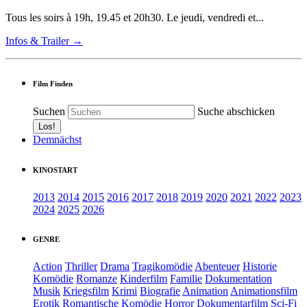
Tous les soirs à 19h, 19.45 et 20h30. Le jeudi, vendredi et...
Infos & Trailer →
Film Finden
Suchen
Suche abschicken
Demnächst
KINOSTART
2013
2014
2015
2016
2017
2018
2019
2020
2021
2022
2023
2024
2025
2026
GENRE
Action
Thriller
Drama
Tragikomödie
Abenteuer
Historie
Komödie
Romanze
Kinderfilm
Familie
Dokumentation
Musik
Kriegsfilm
Krimi
Biografie
Animation
Animationsfilm
Erotik
Romantische Komödie
Horror
Dokumentarfilm
Sci-Fi