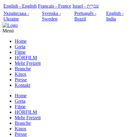
English - English
Français - France
עִבְרִית - Israel
Українська -
Svenska -
Português -
English -
Ukraine
Sweden
Brazil
India
Menü
Home
Greta
Filme
HÖRFILM
Mehr Freizeit
Branche
Kinos
Presse
Kontakt
Home
Greta
Filme
HÖRFILM
Mehr Freizeit
Branche
Kinos
Presse