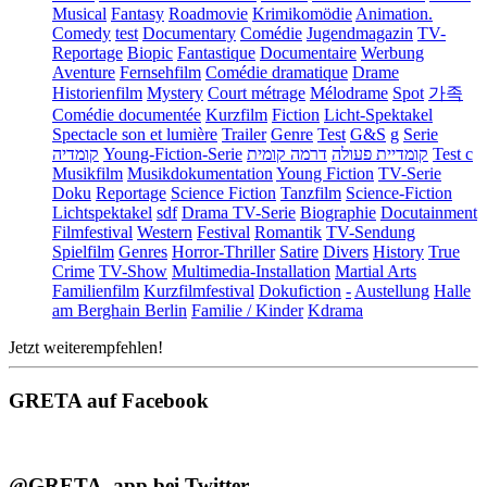
Musical
Fantasy
Roadmovie
Krimikomödie
Animation.
Comedy
test
Documentary
Comédie
Jugendmagazin
TV-
Reportage
Biopic
Fantastique
Documentaire
Werbung
Aventure
Fernsehfilm
Comédie dramatique
Drame
Historienfilm
Mystery
Court métrage
Mélodrame
Spot
가족
Comédie documentée
Kurzfilm
Fiction
Licht-Spektakel
Spectacle son et lumière
Trailer
Genre
Test
G&S
g
Serie
קומדיה
Young-Fiction-Serie
דרמה קומית
קומדיית פעולה
Test c
Musikfilm
Musikdokumentation
Young Fiction
TV-Serie
Doku
Reportage
Science Fiction
Tanzfilm
Science-Fiction
Lichtspektakel
sdf
Drama TV-Serie
Biographie
Docutainment
Filmfestival
Western
Festival
Romantik
TV-Sendung
Spielfilm
Genres
Horror-Thriller
Satire
Divers
History
True
Crime
TV-Show
Multimedia-Installation
Martial Arts
Familienfilm
Kurzfilmfestival
Dokufiction
-
Austellung
Halle
am Berghain Berlin
Familie / Kinder
Kdrama
Jetzt weiterempfehlen!
GRETA auf Facebook
@GRETA_app bei Twitter