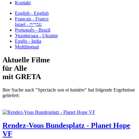
Kontakt
English - English
Français - France
עִבְרִית - Israel
Português - Brazil
Українська - Ukraine
Englis - India
Multilingual
Aktuelle Filme
für Alle
mit GRETA
Ihre Suche nach "Spectacle son et lumière" hat folgende Ergebnisse
geliefert:
Rendez-Vous Bundesplatz - Planet Hope
VF