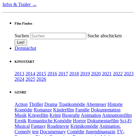
Infos & Trailer →
Film Finden
Suchen
Suche abschicken
Demnächst
KINOSTART
2013
2014
2015
2016
2017
2018
2019
2020
2021
2022
2023
2024
2025
2026
GENRE
Action
Thriller
Drama
Tragikomödie
Abenteuer
Historie
Komödie
Romanze
Kinderfilm
Familie
Dokumentation
Musik
Kriegsfilm
Krimi
Biografie
Animation
Animationsfilm
Erotik
Romantische Komödie
Horror
Dokumentarfilm
Sci-Fi
Musical
Fantasy
Roadmovie
Krimikomödie
Animation.
Comedy
test
Documentary
Comédie
Jugendmagazin
TV-