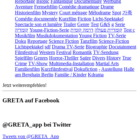
Reportage
Biopic
Fantastique
Documentaire
Werbung
Aventure
Fernsehfilm
Comédie dramatique
Drame
Historienfilm
Mystery
Court métrage
Mélodrame
Spot
가족
Comédie documentée
Kurzfilm
Fiction
Licht-Spektakel
Spectacle son et lumière
Trailer
Genre
Test
G&S
g
Serie
קומדיה
Young-Fiction-Serie
דרמה קומית
קומדיית פעולה
Test c
Musikfilm
Musikdokumentation
Young Fiction
TV-Serie
Doku
Reportage
Science Fiction
Tanzfilm
Science-Fiction
Lichtspektakel
sdf
Drama TV-Serie
Biographie
Docutainment
Filmfestival
Western
Festival
Romantik
TV-Sendung
Spielfilm
Genres
Horror-Thriller
Satire
Divers
History
True
Crime
TV-Show
Multimedia-Installation
Martial Arts
Familienfilm
Kurzfilmfestival
Dokufiction
-
Austellung
Halle
am Berghain Berlin
Familie / Kinder
Kdrama
Jetzt weiterempfehlen!
GRETA auf Facebook
@GRETA_app bei Twitter
Tweets von @GRETA_App