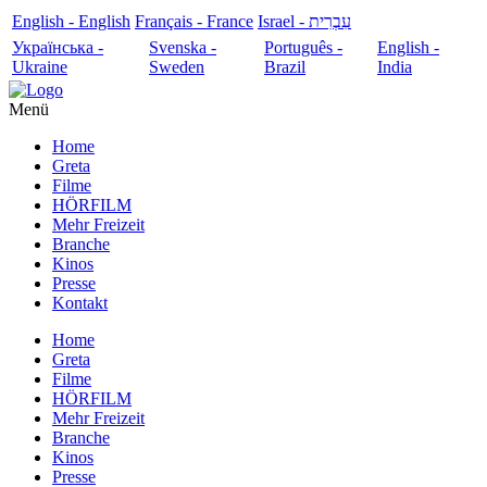
English - English
Français - France
עִבְרִית - Israel
Українська -
Svenska -
Português -
English -
Ukraine
Sweden
Brazil
India
Menü
Home
Greta
Filme
HÖRFILM
Mehr Freizeit
Branche
Kinos
Presse
Kontakt
Home
Greta
Filme
HÖRFILM
Mehr Freizeit
Branche
Kinos
Presse