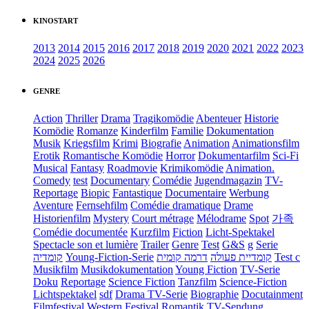
KINOSTART
2013
2014
2015
2016
2017
2018
2019
2020
2021
2022
2023
2024
2025
2026
GENRE
Action
Thriller
Drama
Tragikomödie
Abenteuer
Historie
Komödie
Romanze
Kinderfilm
Familie
Dokumentation
Musik
Kriegsfilm
Krimi
Biografie
Animation
Animationsfilm
Erotik
Romantische Komödie
Horror
Dokumentarfilm
Sci-Fi
Musical
Fantasy
Roadmovie
Krimikomödie
Animation.
Comedy
test
Documentary
Comédie
Jugendmagazin
TV-
Reportage
Biopic
Fantastique
Documentaire
Werbung
Aventure
Fernsehfilm
Comédie dramatique
Drame
Historienfilm
Mystery
Court métrage
Mélodrame
Spot
가족
Comédie documentée
Kurzfilm
Fiction
Licht-Spektakel
Spectacle son et lumière
Trailer
Genre
Test
G&S
g
Serie
קומדיה
Young-Fiction-Serie
דרמה קומית
קומדיית פעולה
Test c
Musikfilm
Musikdokumentation
Young Fiction
TV-Serie
Doku
Reportage
Science Fiction
Tanzfilm
Science-Fiction
Lichtspektakel
sdf
Drama TV-Serie
Biographie
Docutainment
Filmfestival
Western
Festival
Romantik
TV-Sendung