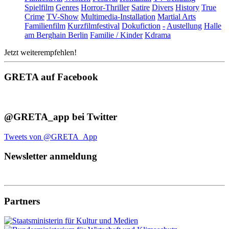
Spielfilm
Genres
Horror-Thriller
Satire
Divers
History
True
Crime
TV-Show
Multimedia-Installation
Martial Arts
Familienfilm
Kurzfilmfestival
Dokufiction
-
Austellung
Halle
am Berghain Berlin
Familie / Kinder
Kdrama
Jetzt weiterempfehlen!
GRETA auf Facebook
@GRETA_app bei Twitter
Tweets von @GRETA_App
Newsletter anmeldung
Partners