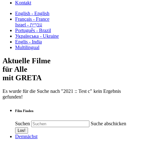
Kontakt
English - English
Français - France
עִבְרִית - Israel
Português - Brazil
Українська - Ukraine
Englis - India
Multilingual
Aktuelle Filme
für Alle
mit GRETA
Es wurde für die Suche nach "2021 :: Test c" kein Ergebnis
gefunden!
Film Finden
Suchen
Suche abschicken
Demnächst