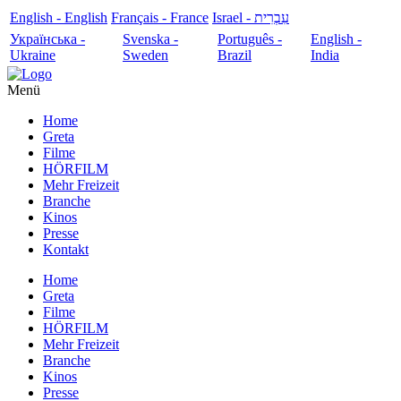
English - English
Français - France
עִבְרִית - Israel
Українська -
Svenska -
Português -
English -
Ukraine
Sweden
Brazil
India
Menü
Home
Greta
Filme
HÖRFILM
Mehr Freizeit
Branche
Kinos
Presse
Kontakt
Home
Greta
Filme
HÖRFILM
Mehr Freizeit
Branche
Kinos
Presse