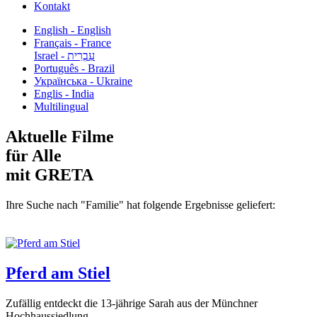
Kontakt
English - English
Français - France
עִבְרִית - Israel
Português - Brazil
Українська - Ukraine
Englis - India
Multilingual
Aktuelle Filme
für Alle
mit GRETA
Ihre Suche nach "Familie" hat folgende Ergebnisse geliefert:
Pferd am Stiel
Zufällig entdeckt die 13-jährige Sarah aus der Münchner
Hochhaussiedlung...