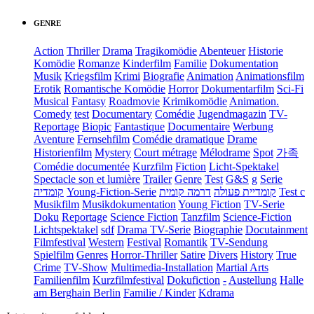
GENRE
Action
Thriller
Drama
Tragikomödie
Abenteuer
Historie
Komödie
Romanze
Kinderfilm
Familie
Dokumentation
Musik
Kriegsfilm
Krimi
Biografie
Animation
Animationsfilm
Erotik
Romantische Komödie
Horror
Dokumentarfilm
Sci-Fi
Musical
Fantasy
Roadmovie
Krimikomödie
Animation.
Comedy
test
Documentary
Comédie
Jugendmagazin
TV-
Reportage
Biopic
Fantastique
Documentaire
Werbung
Aventure
Fernsehfilm
Comédie dramatique
Drame
Historienfilm
Mystery
Court métrage
Mélodrame
Spot
가족
Comédie documentée
Kurzfilm
Fiction
Licht-Spektakel
Spectacle son et lumière
Trailer
Genre
Test
G&S
g
Serie
קומדיה
Young-Fiction-Serie
דרמה קומית
קומדיית פעולה
Test c
Musikfilm
Musikdokumentation
Young Fiction
TV-Serie
Doku
Reportage
Science Fiction
Tanzfilm
Science-Fiction
Lichtspektakel
sdf
Drama TV-Serie
Biographie
Docutainment
Filmfestival
Western
Festival
Romantik
TV-Sendung
Spielfilm
Genres
Horror-Thriller
Satire
Divers
History
True
Crime
TV-Show
Multimedia-Installation
Martial Arts
Familienfilm
Kurzfilmfestival
Dokufiction
-
Austellung
Halle
am Berghain Berlin
Familie / Kinder
Kdrama