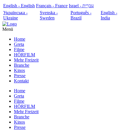
English - English
Français - France
עִבְרִית - Israel
Українська -
Svenska -
Português -
English -
Ukraine
Sweden
Brazil
India
Menü
Home
Greta
Filme
HÖRFILM
Mehr Freizeit
Branche
Kinos
Presse
Kontakt
Home
Greta
Filme
HÖRFILM
Mehr Freizeit
Branche
Kinos
Presse