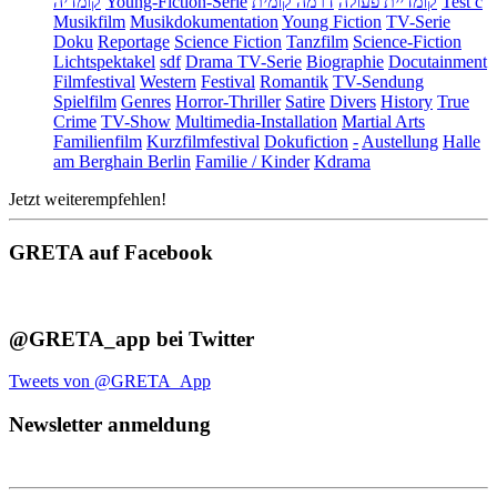
קומדיה
Young-Fiction-Serie
דרמה קומית
קומדיית פעולה
Test c
Musikfilm
Musikdokumentation
Young Fiction
TV-Serie
Doku
Reportage
Science Fiction
Tanzfilm
Science-Fiction
Lichtspektakel
sdf
Drama TV-Serie
Biographie
Docutainment
Filmfestival
Western
Festival
Romantik
TV-Sendung
Spielfilm
Genres
Horror-Thriller
Satire
Divers
History
True
Crime
TV-Show
Multimedia-Installation
Martial Arts
Familienfilm
Kurzfilmfestival
Dokufiction
-
Austellung
Halle
am Berghain Berlin
Familie / Kinder
Kdrama
Jetzt weiterempfehlen!
GRETA auf Facebook
@GRETA_app bei Twitter
Tweets von @GRETA_App
Newsletter anmeldung