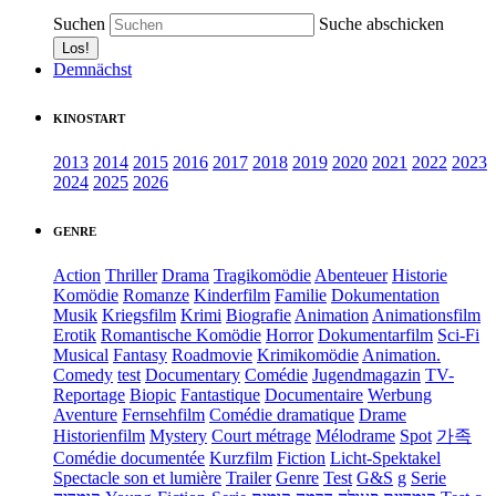
Suchen
Suche abschicken
Demnächst
KINOSTART
2013
2014
2015
2016
2017
2018
2019
2020
2021
2022
2023
2024
2025
2026
GENRE
Action
Thriller
Drama
Tragikomödie
Abenteuer
Historie
Komödie
Romanze
Kinderfilm
Familie
Dokumentation
Musik
Kriegsfilm
Krimi
Biografie
Animation
Animationsfilm
Erotik
Romantische Komödie
Horror
Dokumentarfilm
Sci-Fi
Musical
Fantasy
Roadmovie
Krimikomödie
Animation.
Comedy
test
Documentary
Comédie
Jugendmagazin
TV-
Reportage
Biopic
Fantastique
Documentaire
Werbung
Aventure
Fernsehfilm
Comédie dramatique
Drame
Historienfilm
Mystery
Court métrage
Mélodrame
Spot
가족
Comédie documentée
Kurzfilm
Fiction
Licht-Spektakel
Spectacle son et lumière
Trailer
Genre
Test
G&S
g
Serie