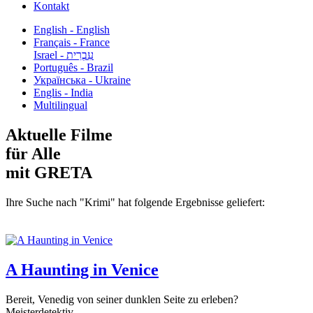
Kontakt
English - English
Français - France
עִבְרִית - Israel
Português - Brazil
Українська - Ukraine
Englis - India
Multilingual
Aktuelle Filme
für Alle
mit GRETA
Ihre Suche nach "Krimi" hat folgende Ergebnisse geliefert:
A Haunting in Venice
Bereit, Venedig von seiner dunklen Seite zu erleben?
Meisterdetektiv...