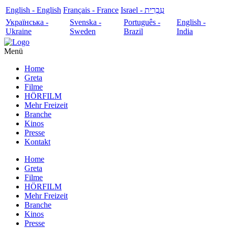
English - English
Français - France
עִבְרִית - Israel
Українська -
Svenska -
Português -
English -
Ukraine
Sweden
Brazil
India
Menü
Home
Greta
Filme
HÖRFILM
Mehr Freizeit
Branche
Kinos
Presse
Kontakt
Home
Greta
Filme
HÖRFILM
Mehr Freizeit
Branche
Kinos
Presse