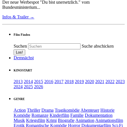
Der neue Werbespot "Du bist unersetzlich." vom
Bundesministerium...
Infos & Trailer →
Film Finden
Suchen
Suche abschicken
Demnächst
KINOSTART
2013
2014
2015
2016
2017
2018
2019
2020
2021
2022
2023
2024
2025
2026
GENRE
Action
Thriller
Drama
Tragikomödie
Abenteuer
Historie
Komödie
Romanze
Kinderfilm
Familie
Dokumentation
Musik
Kriegsfilm
Krimi
Biografie
Animation
Animationsfilm
Erotik
Romantische Komödie
Horror
Dokumentarfilm
Sci-Fi