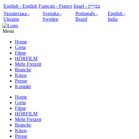
English - English
Français - France
עִבְרִית - Israel
Українська -
Svenska -
Português -
English -
Ukraine
Sweden
Brazil
India
Menü
Home
Greta
Filme
HÖRFILM
Mehr Freizeit
Branche
Kinos
Presse
Kontakt
Home
Greta
Filme
HÖRFILM
Mehr Freizeit
Branche
Kinos
Presse