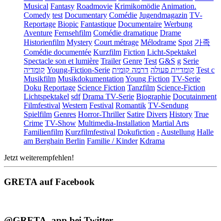
Musical
Fantasy
Roadmovie
Krimikomödie
Animation.
Comedy
test
Documentary
Comédie
Jugendmagazin
TV-
Reportage
Biopic
Fantastique
Documentaire
Werbung
Aventure
Fernsehfilm
Comédie dramatique
Drame
Historienfilm
Mystery
Court métrage
Mélodrame
Spot
가족
Comédie documentée
Kurzfilm
Fiction
Licht-Spektakel
Spectacle son et lumière
Trailer
Genre
Test
G&S
g
Serie
קומדיה
Young-Fiction-Serie
דרמה קומית
קומדיית פעולה
Test c
Musikfilm
Musikdokumentation
Young Fiction
TV-Serie
Doku
Reportage
Science Fiction
Tanzfilm
Science-Fiction
Lichtspektakel
sdf
Drama TV-Serie
Biographie
Docutainment
Filmfestival
Western
Festival
Romantik
TV-Sendung
Spielfilm
Genres
Horror-Thriller
Satire
Divers
History
True
Crime
TV-Show
Multimedia-Installation
Martial Arts
Familienfilm
Kurzfilmfestival
Dokufiction
-
Austellung
Halle
am Berghain Berlin
Familie / Kinder
Kdrama
Jetzt weiterempfehlen!
GRETA auf Facebook
@GRETA_app bei Twitter