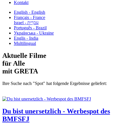
Kontakt
English - English
Français - France
עִבְרִית - Israel
Português - Brazil
Українська - Ukraine
Englis - India
Multilingual
Aktuelle Filme
für Alle
mit GRETA
Ihre Suche nach "Spot" hat folgende Ergebnisse geliefert:
Du bist unersetzlich - Werbespot des
BMFSFJ