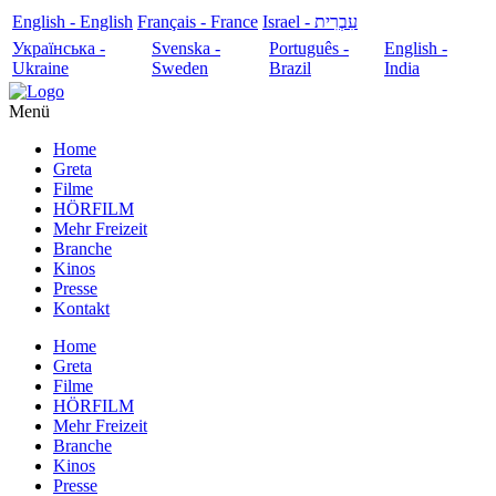
English - English
Français - France
עִבְרִית - Israel
Українська -
Svenska -
Português -
English -
Ukraine
Sweden
Brazil
India
Menü
Home
Greta
Filme
HÖRFILM
Mehr Freizeit
Branche
Kinos
Presse
Kontakt
Home
Greta
Filme
HÖRFILM
Mehr Freizeit
Branche
Kinos
Presse