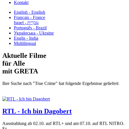
Kontakt
English - English
Français - France
עִבְרִית - Israel
Português - Brazil
Українська - Ukraine
Englis - India
Multilingual
Aktuelle Filme
für Alle
mit GRETA
Ihre Suche nach "True Crime" hat folgende Ergebnisse geliefert:
RTL - Ich bin Dagobert
Ausstrahlung ab 02.10. auf RTL+ und am 07.10. auf RTL NITRO.
Er...