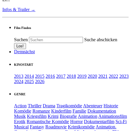
Infos & Trailer →
Film Finden
Suchen
Suche abschicken
Demnächst
KINOSTART
2013
2014
2015
2016
2017
2018
2019
2020
2021
2022
2023
2024
2025
2026
GENRE
Action
Thriller
Drama
Tragikomödie
Abenteuer
Historie
Komödie
Romanze
Kinderfilm
Familie
Dokumentation
Musik
Kriegsfilm
Krimi
Biografie
Animation
Animationsfilm
Erotik
Romantische Komödie
Horror
Dokumentarfilm
Sci-Fi
Musical
Fantasy
Roadmovie
Krimikomödie
Animation.