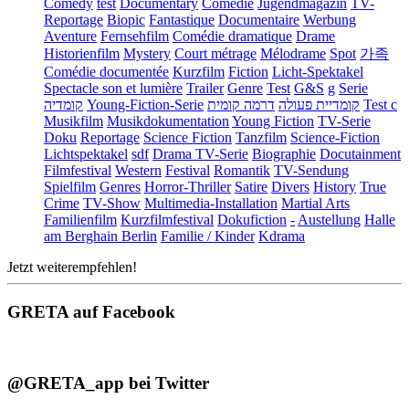
Comedy
test
Documentary
Comédie
Jugendmagazin
TV-
Reportage
Biopic
Fantastique
Documentaire
Werbung
Aventure
Fernsehfilm
Comédie dramatique
Drame
Historienfilm
Mystery
Court métrage
Mélodrame
Spot
가족
Comédie documentée
Kurzfilm
Fiction
Licht-Spektakel
Spectacle son et lumière
Trailer
Genre
Test
G&S
g
Serie
קומדיה
Young-Fiction-Serie
דרמה קומית
קומדיית פעולה
Test c
Musikfilm
Musikdokumentation
Young Fiction
TV-Serie
Doku
Reportage
Science Fiction
Tanzfilm
Science-Fiction
Lichtspektakel
sdf
Drama TV-Serie
Biographie
Docutainment
Filmfestival
Western
Festival
Romantik
TV-Sendung
Spielfilm
Genres
Horror-Thriller
Satire
Divers
History
True
Crime
TV-Show
Multimedia-Installation
Martial Arts
Familienfilm
Kurzfilmfestival
Dokufiction
-
Austellung
Halle
am Berghain Berlin
Familie / Kinder
Kdrama
Jetzt weiterempfehlen!
GRETA auf Facebook
@GRETA_app bei Twitter