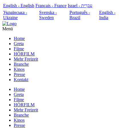
English - English
Français - France
עִבְרִית - Israel
Українська -
Svenska -
Português -
English -
Ukraine
Sweden
Brazil
India
Menü
Home
Greta
Filme
HÖRFILM
Mehr Freizeit
Branche
Kinos
Presse
Kontakt
Home
Greta
Filme
HÖRFILM
Mehr Freizeit
Branche
Kinos
Presse