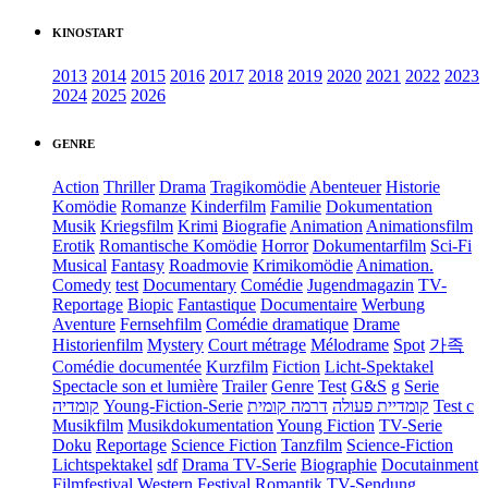
KINOSTART
2013
2014
2015
2016
2017
2018
2019
2020
2021
2022
2023
2024
2025
2026
GENRE
Action
Thriller
Drama
Tragikomödie
Abenteuer
Historie
Komödie
Romanze
Kinderfilm
Familie
Dokumentation
Musik
Kriegsfilm
Krimi
Biografie
Animation
Animationsfilm
Erotik
Romantische Komödie
Horror
Dokumentarfilm
Sci-Fi
Musical
Fantasy
Roadmovie
Krimikomödie
Animation.
Comedy
test
Documentary
Comédie
Jugendmagazin
TV-
Reportage
Biopic
Fantastique
Documentaire
Werbung
Aventure
Fernsehfilm
Comédie dramatique
Drame
Historienfilm
Mystery
Court métrage
Mélodrame
Spot
가족
Comédie documentée
Kurzfilm
Fiction
Licht-Spektakel
Spectacle son et lumière
Trailer
Genre
Test
G&S
g
Serie
קומדיה
Young-Fiction-Serie
דרמה קומית
קומדיית פעולה
Test c
Musikfilm
Musikdokumentation
Young Fiction
TV-Serie
Doku
Reportage
Science Fiction
Tanzfilm
Science-Fiction
Lichtspektakel
sdf
Drama TV-Serie
Biographie
Docutainment
Filmfestival
Western
Festival
Romantik
TV-Sendung