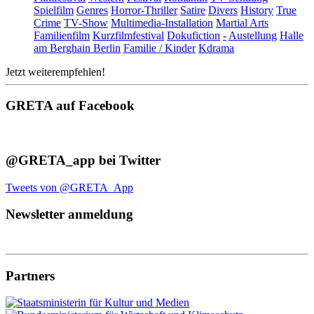
Spielfilm
Genres
Horror-Thriller
Satire
Divers
History
True
Crime
TV-Show
Multimedia-Installation
Martial Arts
Familienfilm
Kurzfilmfestival
Dokufiction
-
Austellung
Halle
am Berghain Berlin
Familie / Kinder
Kdrama
Jetzt weiterempfehlen!
GRETA auf Facebook
@GRETA_app bei Twitter
Tweets von @GRETA_App
Newsletter anmeldung
Partners