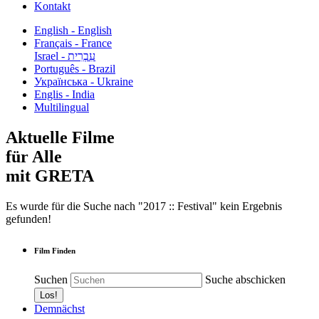
Kontakt
English - English
Français - France
עִבְרִית - Israel
Português - Brazil
Українська - Ukraine
Englis - India
Multilingual
Aktuelle Filme
für Alle
mit GRETA
Es wurde für die Suche nach "2017 :: Festival" kein Ergebnis
gefunden!
Film Finden
Suchen
Suche abschicken
Demnächst