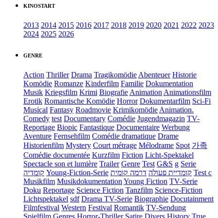
KINOSTART
2013
2014
2015
2016
2017
2018
2019
2020
2021
2022
2023
2024
2025
2026
GENRE
Action
Thriller
Drama
Tragikomödie
Abenteuer
Historie
Komödie
Romanze
Kinderfilm
Familie
Dokumentation
Musik
Kriegsfilm
Krimi
Biografie
Animation
Animationsfilm
Erotik
Romantische Komödie
Horror
Dokumentarfilm
Sci-Fi
Musical
Fantasy
Roadmovie
Krimikomödie
Animation.
Comedy
test
Documentary
Comédie
Jugendmagazin
TV-
Reportage
Biopic
Fantastique
Documentaire
Werbung
Aventure
Fernsehfilm
Comédie dramatique
Drame
Historienfilm
Mystery
Court métrage
Mélodrame
Spot
가족
Comédie documentée
Kurzfilm
Fiction
Licht-Spektakel
Spectacle son et lumière
Trailer
Genre
Test
G&S
g
Serie
קומדיה
Young-Fiction-Serie
דרמה קומית
קומדיית פעולה
Test c
Musikfilm
Musikdokumentation
Young Fiction
TV-Serie
Doku
Reportage
Science Fiction
Tanzfilm
Science-Fiction
Lichtspektakel
sdf
Drama TV-Serie
Biographie
Docutainment
Filmfestival
Western
Festival
Romantik
TV-Sendung
Spielfilm
Genres
Horror-Thriller
Satire
Divers
History
True