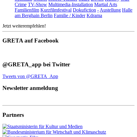
Crime
TV-Show
Multimedia-Installation
Martial Arts
Familienfilm
Kurzfilmfestival
Dokufiction
-
Austellung
Halle
am Berghain Berlin
Familie / Kinder
Kdrama
Jetzt weiterempfehlen!
GRETA auf Facebook
@GRETA_app bei Twitter
Tweets von @GRETA_App
Newsletter anmeldung
Partners