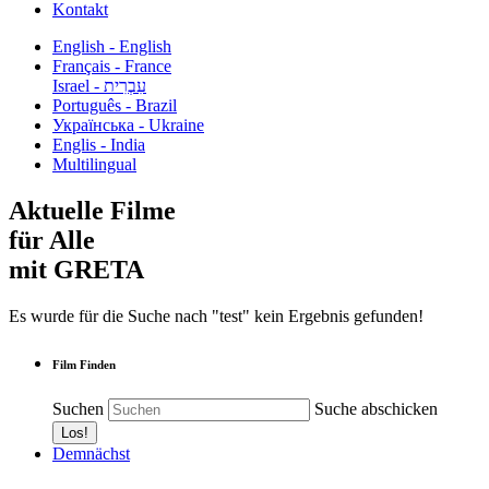
Kontakt
English - English
Français - France
עִבְרִית - Israel
Português - Brazil
Українська - Ukraine
Englis - India
Multilingual
Aktuelle Filme
für Alle
mit GRETA
Es wurde für die Suche nach "test" kein Ergebnis gefunden!
Film Finden
Suchen
Suche abschicken
Demnächst