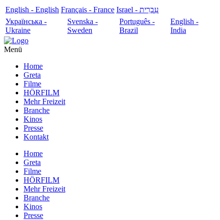
English - English
Français - France
עִבְרִית - Israel
Українська -
Svenska -
Português -
English -
Ukraine
Sweden
Brazil
India
Menü
Home
Greta
Filme
HÖRFILM
Mehr Freizeit
Branche
Kinos
Presse
Kontakt
Home
Greta
Filme
HÖRFILM
Mehr Freizeit
Branche
Kinos
Presse