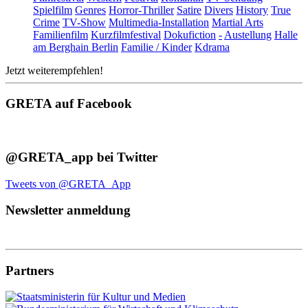
Spielfilm
Genres
Horror-Thriller
Satire
Divers
History
True
Crime
TV-Show
Multimedia-Installation
Martial Arts
Familienfilm
Kurzfilmfestival
Dokufiction
-
Austellung
Halle
am Berghain Berlin
Familie / Kinder
Kdrama
Jetzt weiterempfehlen!
GRETA auf Facebook
@GRETA_app bei Twitter
Tweets von @GRETA_App
Newsletter anmeldung
Partners