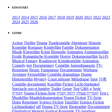
KINOSTART
2013
2014
2015
2016
2017
2018
2019
2020
2021
2022
2023
2024
2025
2026
GENRE
Action
Thriller
Drama
Tragikomödie
Abenteuer
Historie
Komödie
Romanze
Kinderfilm
Familie
Dokumentation
Musik
Kriegsfilm
Krimi
Biografie
Animation
Animationsfilm
Erotik
Romantische Komödie
Horror
Dokumentarfilm
Sci-Fi
Musical
Fantasy
Roadmovie
Krimikomödie
Animation.
Comedy
test
Documentary
Comédie
Jugendmagazin
TV-
Reportage
Biopic
Fantastique
Documentaire
Werbung
Aventure
Fernsehfilm
Comédie dramatique
Drame
Historienfilm
Mystery
Court métrage
Mélodrame
Spot
가족
Comédie documentée
Kurzfilm
Fiction
Licht-Spektakel
Spectacle son et lumière
Trailer
Genre
Test
G&S
g
Serie
קומדיה
Young-Fiction-Serie
דרמה קומית
קומדיית פעולה
Test c
Musikfilm
Musikdokumentation
Young Fiction
TV-Serie
Doku
Reportage
Science Fiction
Tanzfilm
Science-Fiction
Lichtspektakel
sdf
Drama TV-Serie
Biographie
Docutainment
Filmfestival
Western
Festival
Romantik
TV-Sendung