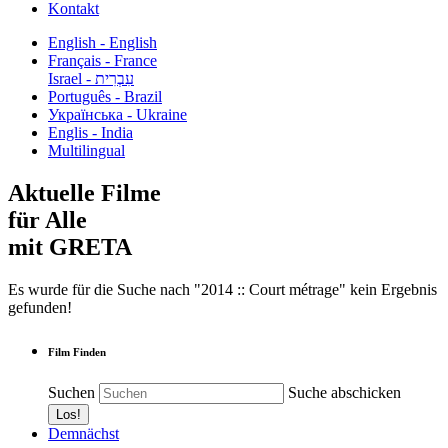
Kontakt
English - English
Français - France
עִבְרִית - Israel
Português - Brazil
Українська - Ukraine
Englis - India
Multilingual
Aktuelle Filme
für Alle
mit GRETA
Es wurde für die Suche nach "2014 :: Court métrage" kein Ergebnis
gefunden!
Film Finden
Suchen
Suche abschicken
Demnächst