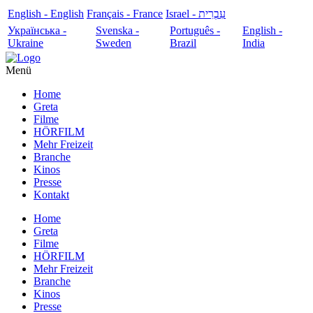
English - English
Français - France
עִבְרִית - Israel
Українська -
Svenska -
Português -
English -
Ukraine
Sweden
Brazil
India
Menü
Home
Greta
Filme
HÖRFILM
Mehr Freizeit
Branche
Kinos
Presse
Kontakt
Home
Greta
Filme
HÖRFILM
Mehr Freizeit
Branche
Kinos
Presse