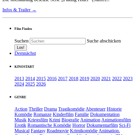
Infos & Trailer →
Film Finden
Suchen
Suche abschicken
Demnächst
KINOSTART
2013
2014
2015
2016
2017
2018
2019
2020
2021
2022
2023
2024
2025
2026
GENRE
Action
Thriller
Drama
Tragikomödie
Abenteuer
Historie
Komödie
Romanze
Kinderfilm
Familie
Dokumentation
Musik
Kriegsfilm
Krimi
Biografie
Animation
Animationsfilm
Erotik
Romantische Komödie
Horror
Dokumentarfilm
Sci-Fi
Musical
Fantasy
Roadmovie
Krimikomödie
Animation.