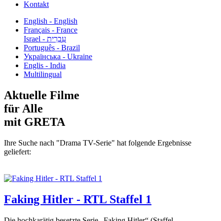
Kontakt
English - English
Français - France
עִבְרִית - Israel
Português - Brazil
Українська - Ukraine
Englis - India
Multilingual
Aktuelle Filme
für Alle
mit GRETA
Ihre Suche nach "Drama TV-Serie" hat folgende Ergebnisse
geliefert:
Faking Hitler - RTL Staffel 1
Die hochkarätig besetzte Serie „Faking Hitler“ (Staffel...