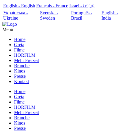
English - English
Français - France
עִבְרִית - Israel
Українська -
Svenska -
Português -
English -
Ukraine
Sweden
Brazil
India
Menü
Home
Greta
Filme
HÖRFILM
Mehr Freizeit
Branche
Kinos
Presse
Kontakt
Home
Greta
Filme
HÖRFILM
Mehr Freizeit
Branche
Kinos
Presse