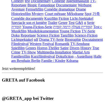
Comedy
test
Documentary
Comédie
Jugendmagazin
TV-
Reportage
Biopic
Fantastique
Documentaire
Werbung
Aventure
Fernsehfilm
Comédie dramatique
Drame
Historienfilm
Mystery
Court métrage
Mélodrame
Spot
가족
Comédie documentée
Kurzfilm
Fiction
Licht-Spektakel
Spectacle son et lumière
Trailer
Genre
Test
G&S
g
Serie
קומדיה
Young-Fiction-Serie
דרמה קומית
קומדיית פעולה
Test c
Musikfilm
Musikdokumentation
Young Fiction
TV-Serie
Doku
Reportage
Science Fiction
Tanzfilm
Science-Fiction
Lichtspektakel
sdf
Drama TV-Serie
Biographie
Docutainment
Filmfestival
Western
Festival
Romantik
TV-Sendung
Spielfilm
Genres
Horror-Thriller
Satire
Divers
History
True
Crime
TV-Show
Multimedia-Installation
Martial Arts
Familienfilm
Kurzfilmfestival
Dokufiction
-
Austellung
Halle
am Berghain Berlin
Familie / Kinder
Kdrama
Jetzt weiterempfehlen!
GRETA auf Facebook
@GRETA_app bei Twitter