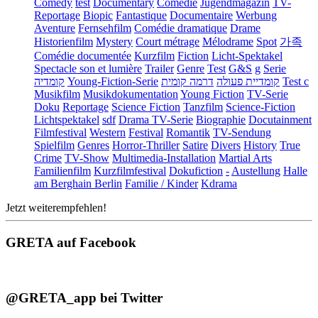
Comedy
test
Documentary
Comédie
Jugendmagazin
TV-
Reportage
Biopic
Fantastique
Documentaire
Werbung
Aventure
Fernsehfilm
Comédie dramatique
Drame
Historienfilm
Mystery
Court métrage
Mélodrame
Spot
가족
Comédie documentée
Kurzfilm
Fiction
Licht-Spektakel
Spectacle son et lumière
Trailer
Genre
Test
G&S
g
Serie
קומדיה
Young-Fiction-Serie
דרמה קומית
קומדיית פעולה
Test c
Musikfilm
Musikdokumentation
Young Fiction
TV-Serie
Doku
Reportage
Science Fiction
Tanzfilm
Science-Fiction
Lichtspektakel
sdf
Drama TV-Serie
Biographie
Docutainment
Filmfestival
Western
Festival
Romantik
TV-Sendung
Spielfilm
Genres
Horror-Thriller
Satire
Divers
History
True
Crime
TV-Show
Multimedia-Installation
Martial Arts
Familienfilm
Kurzfilmfestival
Dokufiction
-
Austellung
Halle
am Berghain Berlin
Familie / Kinder
Kdrama
Jetzt weiterempfehlen!
GRETA auf Facebook
@GRETA_app bei Twitter