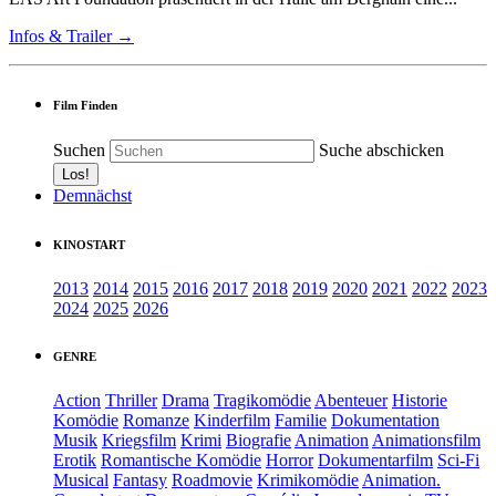
Infos & Trailer →
Film Finden
Suchen
Suche abschicken
Demnächst
KINOSTART
2013
2014
2015
2016
2017
2018
2019
2020
2021
2022
2023
2024
2025
2026
GENRE
Action
Thriller
Drama
Tragikomödie
Abenteuer
Historie
Komödie
Romanze
Kinderfilm
Familie
Dokumentation
Musik
Kriegsfilm
Krimi
Biografie
Animation
Animationsfilm
Erotik
Romantische Komödie
Horror
Dokumentarfilm
Sci-Fi
Musical
Fantasy
Roadmovie
Krimikomödie
Animation.