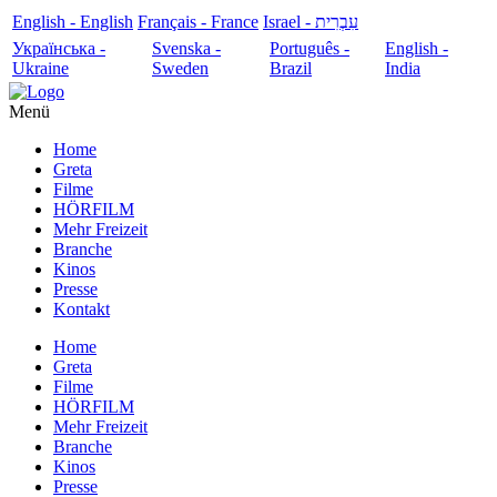
English - English
Français - France
עִבְרִית - Israel
Українська -
Svenska -
Português -
English -
Ukraine
Sweden
Brazil
India
Menü
Home
Greta
Filme
HÖRFILM
Mehr Freizeit
Branche
Kinos
Presse
Kontakt
Home
Greta
Filme
HÖRFILM
Mehr Freizeit
Branche
Kinos
Presse