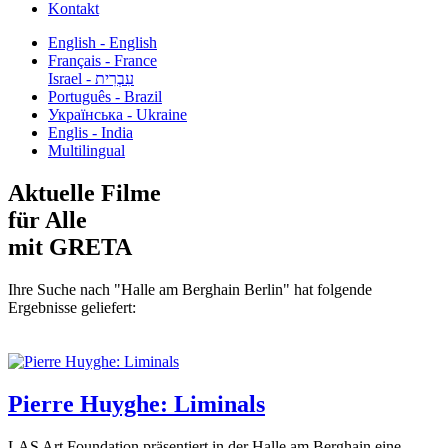
Kontakt
English - English
Français - France
עִבְרִית - Israel
Português - Brazil
Українська - Ukraine
Englis - India
Multilingual
Aktuelle Filme
für Alle
mit GRETA
Ihre Suche nach "Halle am Berghain Berlin" hat folgende
Ergebnisse geliefert:
Pierre Huyghe: Liminals
LAS Art Foundation präsentiert in der Halle am Berghain eine...