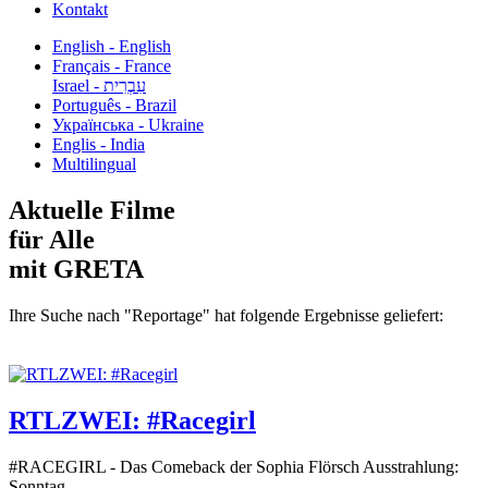
Kontakt
English - English
Français - France
עִבְרִית - Israel
Português - Brazil
Українська - Ukraine
Englis - India
Multilingual
Aktuelle Filme
für Alle
mit GRETA
Ihre Suche nach "Reportage" hat folgende Ergebnisse geliefert:
RTLZWEI: #Racegirl
#RACEGIRL - Das Comeback der Sophia Flörsch Ausstrahlung:
Sonntag...