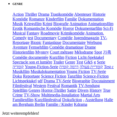
GENRE
Action
Thriller
Drama
Tragikomödie
Abenteuer
Historie
Komödie
Romanze
Kinderfilm
Familie
Dokumentation
Musik
Kriegsfilm
Krimi
Biografie
Animation
Animationsfilm
Erotik
Romantische Komödie
Horror
Dokumentarfilm
Sci-Fi
Musical
Fantasy
Roadmovie
Krimikomödie
Animation.
Comedy
test
Documentary
Comédie
Jugendmagazin
TV-
Reportage
Biopic
Fantastique
Documentaire
Werbung
Aventure
Fernsehfilm
Comédie dramatique
Drame
Historienfilm
Mystery
Court métrage
Mélodrame
Spot
가족
Comédie documentée
Kurzfilm
Fiction
Licht-Spektakel
Spectacle son et lumière
Trailer
Genre
Test
G&S
g
Serie
קומדיה
Young-Fiction-Serie
דרמה קומית
קומדיית פעולה
Test c
Musikfilm
Musikdokumentation
Young Fiction
TV-Serie
Doku
Reportage
Science Fiction
Tanzfilm
Science-Fiction
Lichtspektakel
sdf
Drama TV-Serie
Biographie
Docutainment
Filmfestival
Western
Festival
Romantik
TV-Sendung
Spielfilm
Genres
Horror-Thriller
Satire
Divers
History
True
Crime
TV-Show
Multimedia-Installation
Martial Arts
Familienfilm
Kurzfilmfestival
Dokufiction
-
Austellung
Halle
am Berghain Berlin
Familie / Kinder
Kdrama
Jetzt weiterempfehlen!