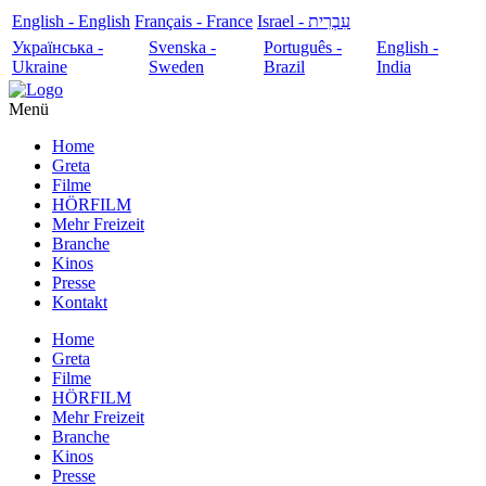
English - English
Français - France
עִבְרִית - Israel
Українська -
Svenska -
Português -
English -
Ukraine
Sweden
Brazil
India
Menü
Home
Greta
Filme
HÖRFILM
Mehr Freizeit
Branche
Kinos
Presse
Kontakt
Home
Greta
Filme
HÖRFILM
Mehr Freizeit
Branche
Kinos
Presse