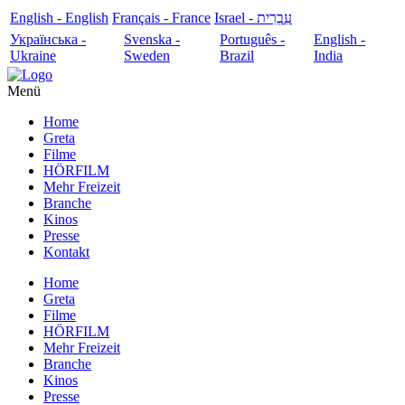
English - English
Français - France
עִבְרִית - Israel
Українська -
Svenska -
Português -
English -
Ukraine
Sweden
Brazil
India
Menü
Home
Greta
Filme
HÖRFILM
Mehr Freizeit
Branche
Kinos
Presse
Kontakt
Home
Greta
Filme
HÖRFILM
Mehr Freizeit
Branche
Kinos
Presse