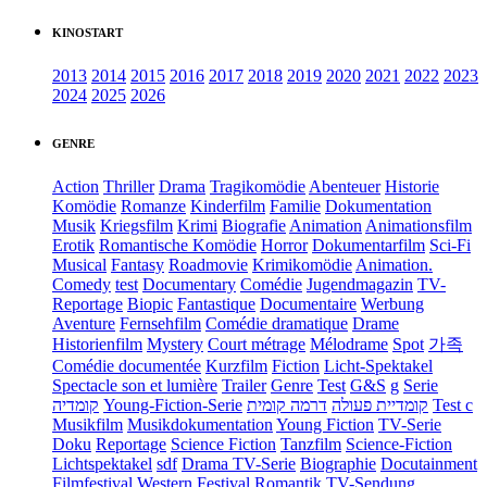
KINOSTART
2013
2014
2015
2016
2017
2018
2019
2020
2021
2022
2023
2024
2025
2026
GENRE
Action
Thriller
Drama
Tragikomödie
Abenteuer
Historie
Komödie
Romanze
Kinderfilm
Familie
Dokumentation
Musik
Kriegsfilm
Krimi
Biografie
Animation
Animationsfilm
Erotik
Romantische Komödie
Horror
Dokumentarfilm
Sci-Fi
Musical
Fantasy
Roadmovie
Krimikomödie
Animation.
Comedy
test
Documentary
Comédie
Jugendmagazin
TV-
Reportage
Biopic
Fantastique
Documentaire
Werbung
Aventure
Fernsehfilm
Comédie dramatique
Drame
Historienfilm
Mystery
Court métrage
Mélodrame
Spot
가족
Comédie documentée
Kurzfilm
Fiction
Licht-Spektakel
Spectacle son et lumière
Trailer
Genre
Test
G&S
g
Serie
קומדיה
Young-Fiction-Serie
דרמה קומית
קומדיית פעולה
Test c
Musikfilm
Musikdokumentation
Young Fiction
TV-Serie
Doku
Reportage
Science Fiction
Tanzfilm
Science-Fiction
Lichtspektakel
sdf
Drama TV-Serie
Biographie
Docutainment
Filmfestival
Western
Festival
Romantik
TV-Sendung