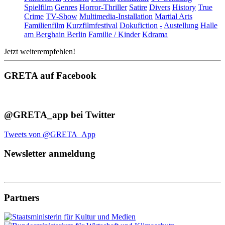
Spielfilm
Genres
Horror-Thriller
Satire
Divers
History
True
Crime
TV-Show
Multimedia-Installation
Martial Arts
Familienfilm
Kurzfilmfestival
Dokufiction
-
Austellung
Halle
am Berghain Berlin
Familie / Kinder
Kdrama
Jetzt weiterempfehlen!
GRETA auf Facebook
@GRETA_app bei Twitter
Tweets von @GRETA_App
Newsletter anmeldung
Partners