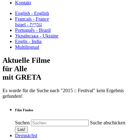
Kontakt
English - English
Français - France
עִבְרִית - Israel
Português - Brazil
Українська - Ukraine
Englis - India
Multilingual
Aktuelle Filme
für Alle
mit GRETA
Es wurde für die Suche nach "2015 :: Festival" kein Ergebnis
gefunden!
Film Finden
Suchen
Suche abschicken
Demnächst