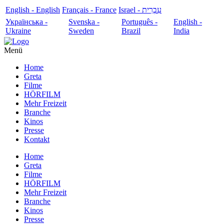
English - English
Français - France
עִבְרִית - Israel
Українська -
Svenska -
Português -
English -
Ukraine
Sweden
Brazil
India
Menü
Home
Greta
Filme
HÖRFILM
Mehr Freizeit
Branche
Kinos
Presse
Kontakt
Home
Greta
Filme
HÖRFILM
Mehr Freizeit
Branche
Kinos
Presse