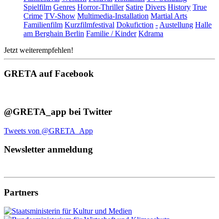
Spielfilm
Genres
Horror-Thriller
Satire
Divers
History
True
Crime
TV-Show
Multimedia-Installation
Martial Arts
Familienfilm
Kurzfilmfestival
Dokufiction
-
Austellung
Halle
am Berghain Berlin
Familie / Kinder
Kdrama
Jetzt weiterempfehlen!
GRETA auf Facebook
@GRETA_app bei Twitter
Tweets von @GRETA_App
Newsletter anmeldung
Partners