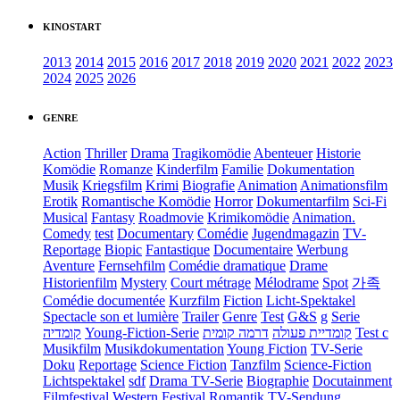
KINOSTART
2013
2014
2015
2016
2017
2018
2019
2020
2021
2022
2023
2024
2025
2026
GENRE
Action
Thriller
Drama
Tragikomödie
Abenteuer
Historie
Komödie
Romanze
Kinderfilm
Familie
Dokumentation
Musik
Kriegsfilm
Krimi
Biografie
Animation
Animationsfilm
Erotik
Romantische Komödie
Horror
Dokumentarfilm
Sci-Fi
Musical
Fantasy
Roadmovie
Krimikomödie
Animation.
Comedy
test
Documentary
Comédie
Jugendmagazin
TV-
Reportage
Biopic
Fantastique
Documentaire
Werbung
Aventure
Fernsehfilm
Comédie dramatique
Drame
Historienfilm
Mystery
Court métrage
Mélodrame
Spot
가족
Comédie documentée
Kurzfilm
Fiction
Licht-Spektakel
Spectacle son et lumière
Trailer
Genre
Test
G&S
g
Serie
קומדיה
Young-Fiction-Serie
דרמה קומית
קומדיית פעולה
Test c
Musikfilm
Musikdokumentation
Young Fiction
TV-Serie
Doku
Reportage
Science Fiction
Tanzfilm
Science-Fiction
Lichtspektakel
sdf
Drama TV-Serie
Biographie
Docutainment
Filmfestival
Western
Festival
Romantik
TV-Sendung