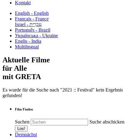
Kontakt
English - English
Français - France
עִבְרִית - Israel
Português - Brazil
Українська - Ukraine
Englis - India
Multilingual
Aktuelle Filme
für Alle
mit GRETA
Es wurde für die Suche nach "2021 :: Festival" kein Ergebnis
gefunden!
Film Finden
Suchen
Suche abschicken
Demnächst