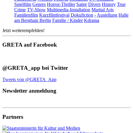
Spielfilm
Genres
Horror-Thriller
Satire
Divers
History
True
Crime
TV-Show
Multimedia-Installation
Martial Arts
Familienfilm
Kurzfilmfestival
Dokufiction
-
Austellung
Halle
am Berghain Berlin
Familie / Kinder
Kdrama
Jetzt weiterempfehlen!
GRETA auf Facebook
@GRETA_app bei Twitter
Tweets von @GRETA_App
Newsletter anmeldung
Partners