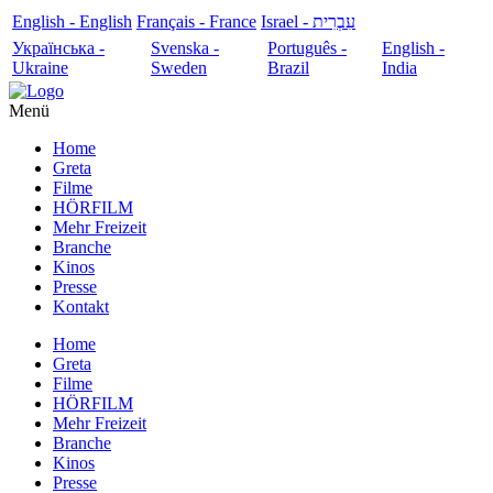
English - English
Français - France
עִבְרִית - Israel
Українська -
Svenska -
Português -
English -
Ukraine
Sweden
Brazil
India
Menü
Home
Greta
Filme
HÖRFILM
Mehr Freizeit
Branche
Kinos
Presse
Kontakt
Home
Greta
Filme
HÖRFILM
Mehr Freizeit
Branche
Kinos
Presse