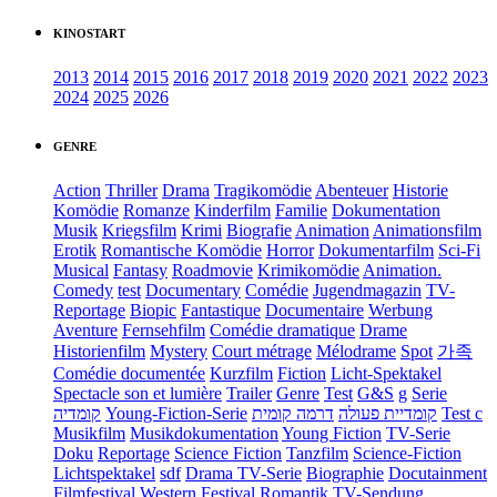
KINOSTART
2013
2014
2015
2016
2017
2018
2019
2020
2021
2022
2023
2024
2025
2026
GENRE
Action
Thriller
Drama
Tragikomödie
Abenteuer
Historie
Komödie
Romanze
Kinderfilm
Familie
Dokumentation
Musik
Kriegsfilm
Krimi
Biografie
Animation
Animationsfilm
Erotik
Romantische Komödie
Horror
Dokumentarfilm
Sci-Fi
Musical
Fantasy
Roadmovie
Krimikomödie
Animation.
Comedy
test
Documentary
Comédie
Jugendmagazin
TV-
Reportage
Biopic
Fantastique
Documentaire
Werbung
Aventure
Fernsehfilm
Comédie dramatique
Drame
Historienfilm
Mystery
Court métrage
Mélodrame
Spot
가족
Comédie documentée
Kurzfilm
Fiction
Licht-Spektakel
Spectacle son et lumière
Trailer
Genre
Test
G&S
g
Serie
קומדיה
Young-Fiction-Serie
דרמה קומית
קומדיית פעולה
Test c
Musikfilm
Musikdokumentation
Young Fiction
TV-Serie
Doku
Reportage
Science Fiction
Tanzfilm
Science-Fiction
Lichtspektakel
sdf
Drama TV-Serie
Biographie
Docutainment
Filmfestival
Western
Festival
Romantik
TV-Sendung