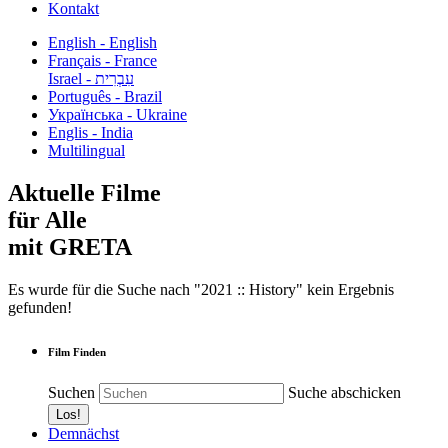
Kontakt
English - English
Français - France
עִבְרִית - Israel
Português - Brazil
Українська - Ukraine
Englis - India
Multilingual
Aktuelle Filme
für Alle
mit GRETA
Es wurde für die Suche nach "2021 :: History" kein Ergebnis
gefunden!
Film Finden
Suchen
Suche abschicken
Demnächst