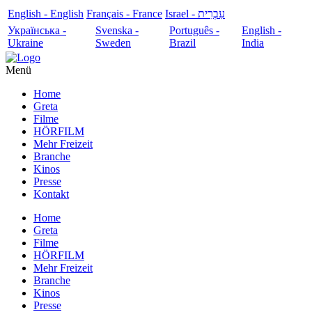
English - English
Français - France
עִבְרִית - Israel
Українська -
Svenska -
Português -
English -
Ukraine
Sweden
Brazil
India
Menü
Home
Greta
Filme
HÖRFILM
Mehr Freizeit
Branche
Kinos
Presse
Kontakt
Home
Greta
Filme
HÖRFILM
Mehr Freizeit
Branche
Kinos
Presse