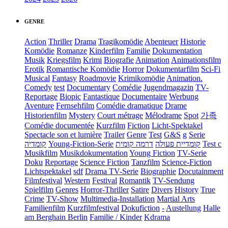
GENRE
Action
Thriller
Drama
Tragikomödie
Abenteuer
Historie
Komödie
Romanze
Kinderfilm
Familie
Dokumentation
Musik
Kriegsfilm
Krimi
Biografie
Animation
Animationsfilm
Erotik
Romantische Komödie
Horror
Dokumentarfilm
Sci-Fi
Musical
Fantasy
Roadmovie
Krimikomödie
Animation.
Comedy
test
Documentary
Comédie
Jugendmagazin
TV-
Reportage
Biopic
Fantastique
Documentaire
Werbung
Aventure
Fernsehfilm
Comédie dramatique
Drame
Historienfilm
Mystery
Court métrage
Mélodrame
Spot
가족
Comédie documentée
Kurzfilm
Fiction
Licht-Spektakel
Spectacle son et lumière
Trailer
Genre
Test
G&S
g
Serie
קומדיה
Young-Fiction-Serie
דרמה קומית
קומדיית פעולה
Test c
Musikfilm
Musikdokumentation
Young Fiction
TV-Serie
Doku
Reportage
Science Fiction
Tanzfilm
Science-Fiction
Lichtspektakel
sdf
Drama TV-Serie
Biographie
Docutainment
Filmfestival
Western
Festival
Romantik
TV-Sendung
Spielfilm
Genres
Horror-Thriller
Satire
Divers
History
True
Crime
TV-Show
Multimedia-Installation
Martial Arts
Familienfilm
Kurzfilmfestival
Dokufiction
-
Austellung
Halle
am Berghain Berlin
Familie / Kinder
Kdrama