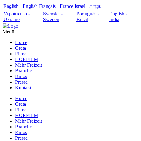
English - English
Français - France
עִבְרִית - Israel
Українська -
Svenska -
Português -
English -
Ukraine
Sweden
Brazil
India
Menü
Home
Greta
Filme
HÖRFILM
Mehr Freizeit
Branche
Kinos
Presse
Kontakt
Home
Greta
Filme
HÖRFILM
Mehr Freizeit
Branche
Kinos
Presse