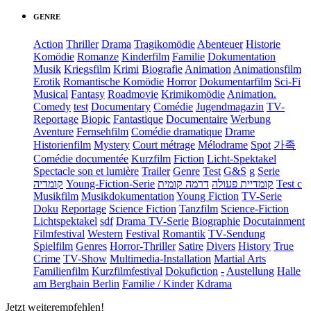
GENRE
Action
Thriller
Drama
Tragikomödie
Abenteuer
Historie
Komödie
Romanze
Kinderfilm
Familie
Dokumentation
Musik
Kriegsfilm
Krimi
Biografie
Animation
Animationsfilm
Erotik
Romantische Komödie
Horror
Dokumentarfilm
Sci-Fi
Musical
Fantasy
Roadmovie
Krimikomödie
Animation.
Comedy
test
Documentary
Comédie
Jugendmagazin
TV-
Reportage
Biopic
Fantastique
Documentaire
Werbung
Aventure
Fernsehfilm
Comédie dramatique
Drame
Historienfilm
Mystery
Court métrage
Mélodrame
Spot
가족
Comédie documentée
Kurzfilm
Fiction
Licht-Spektakel
Spectacle son et lumière
Trailer
Genre
Test
G&S
g
Serie
קומדיה
Young-Fiction-Serie
דרמה קומית
קומדיית פעולה
Test c
Musikfilm
Musikdokumentation
Young Fiction
TV-Serie
Doku
Reportage
Science Fiction
Tanzfilm
Science-Fiction
Lichtspektakel
sdf
Drama TV-Serie
Biographie
Docutainment
Filmfestival
Western
Festival
Romantik
TV-Sendung
Spielfilm
Genres
Horror-Thriller
Satire
Divers
History
True
Crime
TV-Show
Multimedia-Installation
Martial Arts
Familienfilm
Kurzfilmfestival
Dokufiction
-
Austellung
Halle
am Berghain Berlin
Familie / Kinder
Kdrama
Jetzt weiterempfehlen!