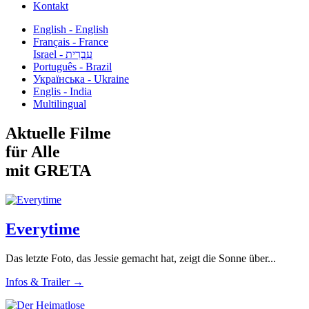
Kontakt
English - English
Français - France
עִבְרִית - Israel
Português - Brazil
Українська - Ukraine
Englis - India
Multilingual
Aktuelle Filme
für Alle
mit GRETA
Everytime
Das letzte Foto, das Jessie gemacht hat, zeigt die Sonne über...
Infos & Trailer →