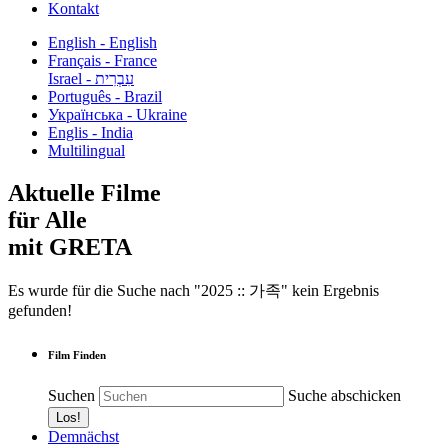
Kontakt
English - English
Français - France
עִבְרִית - Israel
Português - Brazil
Українська - Ukraine
Englis - India
Multilingual
Aktuelle Filme
für Alle
mit GRETA
Es wurde für die Suche nach "2025 :: 가족" kein Ergebnis
gefunden!
Film Finden
Suchen
Suche abschicken
Demnächst