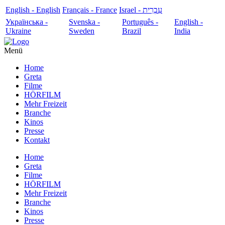
English - English
Français - France
עִבְרִית - Israel
Українська -
Svenska -
Português -
English -
Ukraine
Sweden
Brazil
India
Menü
Home
Greta
Filme
HÖRFILM
Mehr Freizeit
Branche
Kinos
Presse
Kontakt
Home
Greta
Filme
HÖRFILM
Mehr Freizeit
Branche
Kinos
Presse