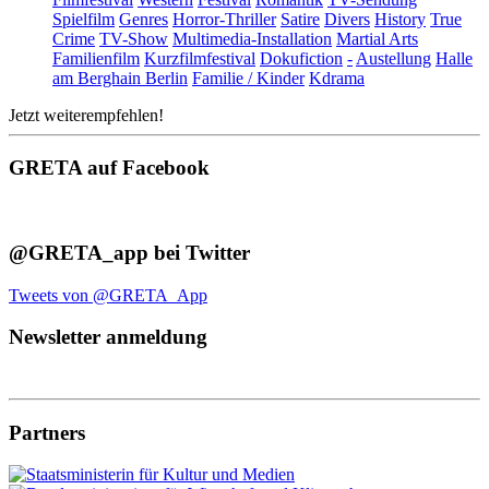
Spielfilm
Genres
Horror-Thriller
Satire
Divers
History
True
Crime
TV-Show
Multimedia-Installation
Martial Arts
Familienfilm
Kurzfilmfestival
Dokufiction
-
Austellung
Halle
am Berghain Berlin
Familie / Kinder
Kdrama
Jetzt weiterempfehlen!
GRETA auf Facebook
@GRETA_app bei Twitter
Tweets von @GRETA_App
Newsletter anmeldung
Partners