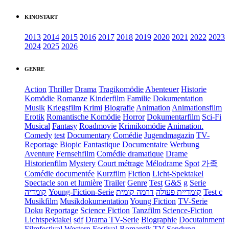
KINOSTART
2013
2014
2015
2016
2017
2018
2019
2020
2021
2022
2023
2024
2025
2026
GENRE
Action
Thriller
Drama
Tragikomödie
Abenteuer
Historie
Komödie
Romanze
Kinderfilm
Familie
Dokumentation
Musik
Kriegsfilm
Krimi
Biografie
Animation
Animationsfilm
Erotik
Romantische Komödie
Horror
Dokumentarfilm
Sci-Fi
Musical
Fantasy
Roadmovie
Krimikomödie
Animation.
Comedy
test
Documentary
Comédie
Jugendmagazin
TV-
Reportage
Biopic
Fantastique
Documentaire
Werbung
Aventure
Fernsehfilm
Comédie dramatique
Drame
Historienfilm
Mystery
Court métrage
Mélodrame
Spot
가족
Comédie documentée
Kurzfilm
Fiction
Licht-Spektakel
Spectacle son et lumière
Trailer
Genre
Test
G&S
g
Serie
קומדיה
Young-Fiction-Serie
דרמה קומית
קומדיית פעולה
Test c
Musikfilm
Musikdokumentation
Young Fiction
TV-Serie
Doku
Reportage
Science Fiction
Tanzfilm
Science-Fiction
Lichtspektakel
sdf
Drama TV-Serie
Biographie
Docutainment
Filmfestival
Western
Festival
Romantik
TV-Sendung