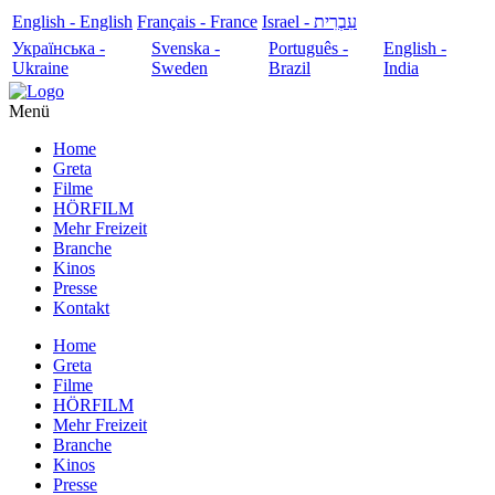
English - English
Français - France
עִבְרִית - Israel
Українська -
Svenska -
Português -
English -
Ukraine
Sweden
Brazil
India
Menü
Home
Greta
Filme
HÖRFILM
Mehr Freizeit
Branche
Kinos
Presse
Kontakt
Home
Greta
Filme
HÖRFILM
Mehr Freizeit
Branche
Kinos
Presse