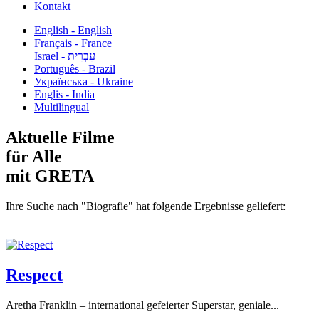
Kontakt
English - English
Français - France
עִבְרִית - Israel
Português - Brazil
Українська - Ukraine
Englis - India
Multilingual
Aktuelle Filme
für Alle
mit GRETA
Ihre Suche nach "Biografie" hat folgende Ergebnisse geliefert:
Respect
Aretha Franklin – international gefeierter Superstar, geniale...