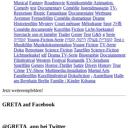
Musical
Fantasy
Roadmovie
Krimikomödie
Animation.
Comedy
test
Documentary
Comédie
Jugendmagazin
TV-
Reportage
Biopic
Fantastique
Documentaire
Werbung
Aventure
Fernsehfilm
Comédie dramatique
Drame
Historienfilm
Mystery
Court métrage
Mélodrame
Spot
가족
Comédie documentée
Kurzfilm
Fiction
Licht-Spektakel
Spectacle son et lumière
Trailer
Genre
Test
G&S
g
Serie
קומדיה
Young-Fiction-Serie
דרמה קומית
קומדיית פעולה
Test c
Musikfilm
Musikdokumentation
Young Fiction
TV-Serie
Doku
Reportage
Science Fiction
Tanzfilm
Science-Fiction
Lichtspektakel
sdf
Drama TV-Serie
Biographie
Docutainment
Filmfestival
Western
Festival
Romantik
TV-Sendung
Spielfilm
Genres
Horror-Thriller
Satire
Divers
History
True
Crime
TV-Show
Multimedia-Installation
Martial Arts
Familienfilm
Kurzfilmfestival
Dokufiction
-
Austellung
Halle
am Berghain Berlin
Familie / Kinder
Kdrama
Jetzt weiterempfehlen!
GRETA auf Facebook
@GRETA_app bei Twitter