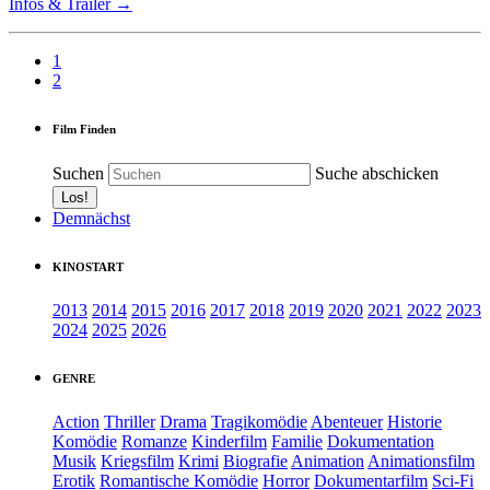
Infos & Trailer →
1
2
Film Finden
Suchen
Suche abschicken
Demnächst
KINOSTART
2013
2014
2015
2016
2017
2018
2019
2020
2021
2022
2023
2024
2025
2026
GENRE
Action
Thriller
Drama
Tragikomödie
Abenteuer
Historie
Komödie
Romanze
Kinderfilm
Familie
Dokumentation
Musik
Kriegsfilm
Krimi
Biografie
Animation
Animationsfilm
Erotik
Romantische Komödie
Horror
Dokumentarfilm
Sci-Fi