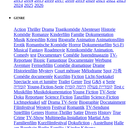
2013
2014
2015
2016
2017
2018
2019
2020
2021
2022
2023
2024
2025
2026
GENRE
Action
Thriller
Drama
Tragikomödie
Abenteuer
Historie
Komödie
Romanze
Kinderfilm
Familie
Dokumentation
Musik
Kriegsfilm
Krimi
Biografie
Animation
Animationsfilm
Erotik
Romantische Komödie
Horror
Dokumentarfilm
Sci-Fi
Musical
Fantasy
Roadmovie
Krimikomödie
Animation.
Comedy
test
Documentary
Comédie
Jugendmagazin
TV-
Reportage
Biopic
Fantastique
Documentaire
Werbung
Aventure
Fernsehfilm
Comédie dramatique
Drame
Historienfilm
Mystery
Court métrage
Mélodrame
Spot
가족
Comédie documentée
Kurzfilm
Fiction
Licht-Spektakel
Spectacle son et lumière
Trailer
Genre
Test
G&S
g
Serie
קומדיה
Young-Fiction-Serie
דרמה קומית
קומדיית פעולה
Test c
Musikfilm
Musikdokumentation
Young Fiction
TV-Serie
Doku
Reportage
Science Fiction
Tanzfilm
Science-Fiction
Lichtspektakel
sdf
Drama TV-Serie
Biographie
Docutainment
Filmfestival
Western
Festival
Romantik
TV-Sendung
Spielfilm
Genres
Horror-Thriller
Satire
Divers
History
True
Crime
TV-Show
Multimedia-Installation
Martial Arts
Familienfilm
Kurzfilmfestival
Dokufiction
-
Austellung
Halle
am Berghain Berlin
Familie / Kinder
Kdrama