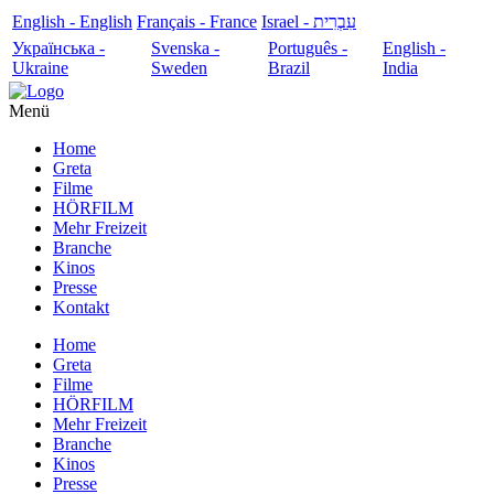
English - English
Français - France
עִבְרִית - Israel
Українська -
Svenska -
Português -
English -
Ukraine
Sweden
Brazil
India
Menü
Home
Greta
Filme
HÖRFILM
Mehr Freizeit
Branche
Kinos
Presse
Kontakt
Home
Greta
Filme
HÖRFILM
Mehr Freizeit
Branche
Kinos
Presse