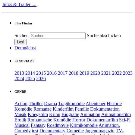
Infos & Trailer →
Film Finden
Suchen
Suche abschicken
Demnächst
KINOSTART
2013
2014
2015
2016
2017
2018
2019
2020
2021
2022
2023
2024
2025
2026
GENRE
Action
Thriller
Drama
Tragikomödie
Abenteuer
Historie
Komödie
Romanze
Kinderfilm
Familie
Dokumentation
Musik
Kriegsfilm
Krimi
Biografie
Animation
Animationsfilm
Erotik
Romantische Komödie
Horror
Dokumentarfilm
Sci-Fi
Musical
Fantasy
Roadmovie
Krimikomödie
Animation.
Comedy
test
Documentary
Comédie
Jugendmagazin
TV-