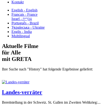
Kontakt
English - English
Français - France
עִבְרִית - Israel
Português - Brazil
Українська - Ukraine
Englis - India
Multilingual
Aktuelle Filme
für Alle
mit GRETA
Ihre Suche nach "History" hat folgende Ergebnisse geliefert:
Landes-verräter
Bereitstellung in der Schweiz. St. Gallen im Zweiten Weltkrieg:...