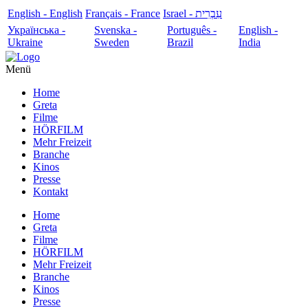
English - English
Français - France
עִבְרִית - Israel
Українська -
Svenska -
Português -
English -
Ukraine
Sweden
Brazil
India
Menü
Home
Greta
Filme
HÖRFILM
Mehr Freizeit
Branche
Kinos
Presse
Kontakt
Home
Greta
Filme
HÖRFILM
Mehr Freizeit
Branche
Kinos
Presse