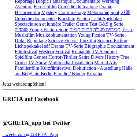
Reportage
Biopic
Fantastique
Documentaire
Werbung
Aventure
Fernsehfilm
Comédie dramatique
Drame
Historienfilm
Mystery
Court métrage
Mélodrame
Spot
가족
Comédie documentée
Kurzfilm
Fiction
Licht-Spektakel
Spectacle son et lumière
Trailer
Genre
Test
G&S
g
Serie
קומדיה
Young-Fiction-Serie
דרמה קומית
קומדיית פעולה
Test c
Musikfilm
Musikdokumentation
Young Fiction
TV-Serie
Doku
Reportage
Science Fiction
Tanzfilm
Science-Fiction
Lichtspektakel
sdf
Drama TV-Serie
Biographie
Docutainment
Filmfestival
Western
Festival
Romantik
TV-Sendung
Spielfilm
Genres
Horror-Thriller
Satire
Divers
History
True
Crime
TV-Show
Multimedia-Installation
Martial Arts
Familienfilm
Kurzfilmfestival
Dokufiction
-
Austellung
Halle
am Berghain Berlin
Familie / Kinder
Kdrama
Jetzt weiterempfehlen!
GRETA auf Facebook
@GRETA_app bei Twitter
Tweets von @GRETA_App